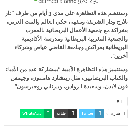
وستنظم هذه التظاهرة على مدى 3 أيام من طرف “دار
بلارج ودار الشريفة ومقهى حكي العالم والبيت العربي،
بشراكة مع جمعية الأعمال البريطانية بالمغرب
والجمعية المغربية البريطانية ومدرسة الأكاديمية
البريطانية بمراكش وجامعة القاضي عياض وشركاء
آخرين”.
وستتميز هذه التظاهرة الأدبية “بمشاركة عدد من الأدباء
والكتاب البريطانيين، مثل ريتشارد هاملتون، وجيمس
فون لايدن، وسعيدة الرواس، وبيرنابي روجيرسون”.
0
Twitter
طباعة
WhatsApp
شارك
البريد الإلكتروني
Facebook