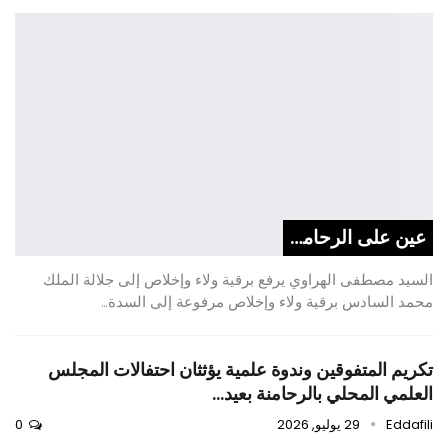
عين على الرحامنة
السيد مصطفى الهراوي يرفع برقية ولاء وإخلاص إلى جلالة الملك
محمد السادس برقية ولاء وإخلاص مرفوعة إلى السدة…
تكريم المتفوقين وندوة علمية يؤثثان احتفالات المجلس
العلمي المحلي بالرحامنة بعيد…
Eddafili
29 يوليو, 2026
0