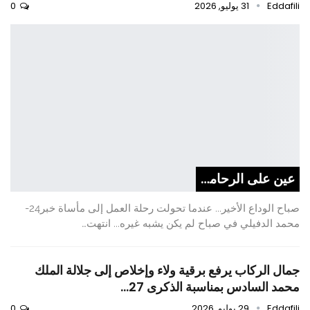
Eddafili
31 يوليو, 2026
0
عين على الرحامنة
صباح الوداع الأخير... عندما تحولت رحلة العمل إلى مأساة خبر24-
محمد الدفيلي في صباح لم يكن يشبه غيره... انتهت…
جمال الركاب يرفع برقية ولاء وإخلاص إلى جلالة الملك
محمد السادس بمناسبة الذكرى 27…
Eddafili
29 يوليو, 2026
0