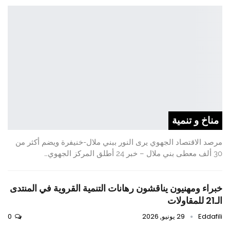
مناخ و تنمية
مرصد الاقتصاد الجهوي يرى النور ببني ملال-خنيفرة ويضم أكثر من
30 ألف معطى بني ملال – خبر 24 أطلق المركز الجهوي…
خبراء ومهنيون يناقشون رهانات التنمية القروية في المنتدى
الـ21 للمقاولات
Eddafili
29 يونيو, 2026
0