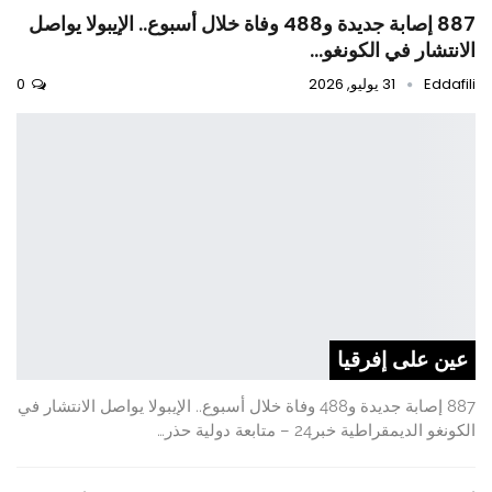
887 إصابة جديدة و488 وفاة خلال أسبوع.. الإيبولا يواصل
الانتشار في الكونغو…
Eddafili
31 يوليو, 2026
0
عين على إفرقيا
887 إصابة جديدة و488 وفاة خلال أسبوع.. الإيبولا يواصل الانتشار في
الكونغو الديمقراطية خبر24 – متابعة دولية حذر…