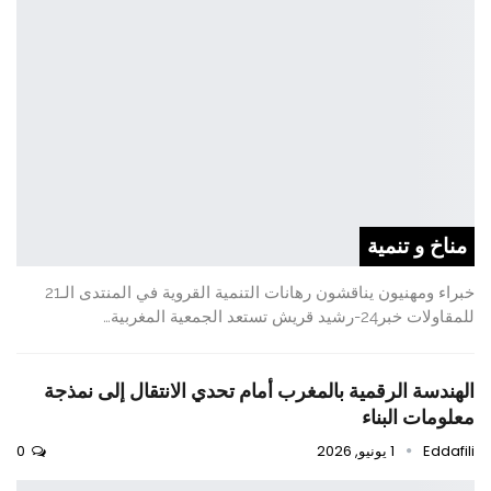
مناخ و تنمية
خبراء ومهنيون يناقشون رهانات التنمية القروية في المنتدى الـ21
للمقاولات خبر24-رشيد قريش تستعد الجمعية المغربية…
الهندسة الرقمية بالمغرب أمام تحدي الانتقال إلى نمذجة
معلومات البناء
Eddafili
1 يونيو, 2026
0