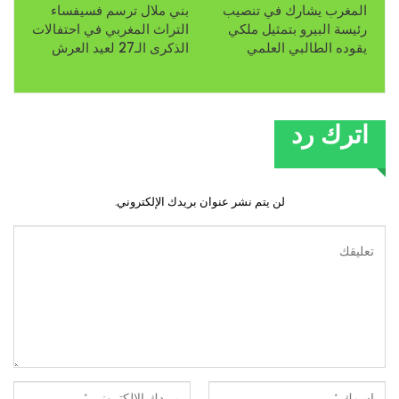
المغرب يشارك في تنصيب
بني ملال ترسم فسيفساء
رئيسة البيرو بتمثيل ملكي
التراث المغربي في احتفالات
يقوده الطالبي العلمي
الذكرى الـ27 لعيد العرش
اترك رد
لن يتم نشر عنوان بريدك الإلكتروني.