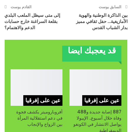
السابق بوست
القادم بوست
بين الذاكرة الوطنية والهوية
إلى متى سيظل الملعب البلدي
الأمازيغية… حفل ثقافي مميز
بقلعة السراغنة خارج حسابات
بدار الشباب القدس
الدعم والاهتمام؟
قد يعجبك ايضا
عين على إفرقيا
عين على إفرقيا
887 إصابة جديدة و488
أفروباروميتر يكشف فجوة
وفاة خلال أسبوع.. الإيبولا
في دعم استقلالية المرأة
يواصل الانتشار في الكونغو
بين الزواج والإنجاب
الديمقراطية