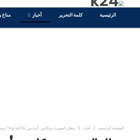
الرئيسية
كلمة التحرير
أخبار
مناخ و
الصفحة الرئيسية
أخبار
مطار الصويرة موكادور : أزيد من 84 ألفا و700 مسافر إلى غاية متم نونبر 2022