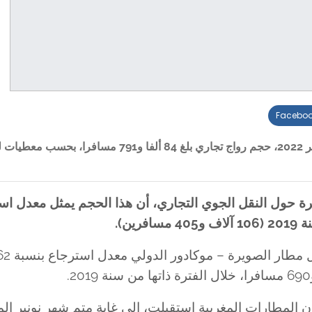
Facebo
سجل مطار الصويرة – موكادور الدولي، إلى غاية متم شهر نونبر 2022، حجم رواج تجاري بلغ 84 ألفا و791 
ة حول النقل الجوي التجاري، أن هذا الحجم يمثل معدل اس
لمطارات المغربية استقبلت، إلى غاية متم شهر نونبر ال