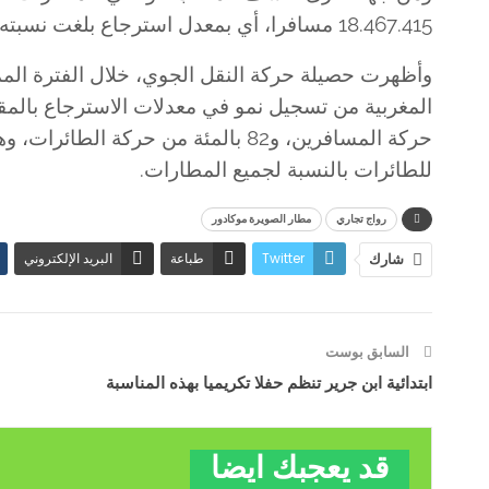
18.467.415 مسافرا، أي بمعدل استرجاع بلغت نسبته 80 بالمئة بالمقارنة مع الفترة نفسها من سنة 2019.
للطائرات بالنسبة لجميع المطارات.
رواج تجاري
مطار الصويرة موكادور
Twitter
طباعة
البريد الإلكتروني
شارك
السابق بوست
ابتدائية ابن جرير تنظم حفلا تكريميا بهذه المناسبة
قد يعجبك ايضا