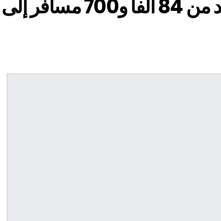
مطار الصويرة موكادور : أزيد من 84 ألفا و700