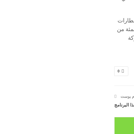
 إلى غاية متم شهر نونبر 2022، تمكن المطارات
ت الاسترجاع بالمقارنة مع الفترة ذاتها من سنة 2019، حيث تم استقبال 80 بالمئة من
لى التوالي، 18.467.415 مسافرا، و157.687 حركة
0
دم بوست
 البرنامج