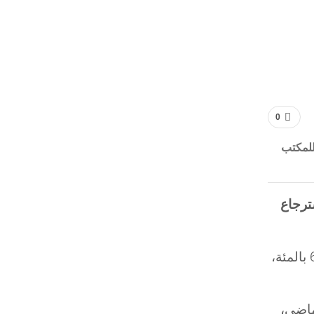
0
مسافرا، بحسب معطيات للمكتب
ترجاع
وأضاف المصدر، أنه بالنسبة لشهر نونبر لوحده، سجل مطار الصويرة – موكادور الدولي معدل استرجاع بنسبة 62 بالمئة،
ماضي،