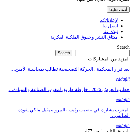
لإعلاناتكم
اتصل بنا
نبذة عنا
ميثاق النشر وحقوق الملكية الفكرية
Search
Search
المزيد من المشاركات
بعد قرار المحكمة.. الحركة التصحيحية تطالب بمحاسبة الأمين…
eddafili
خطاب العرش 2026.. خارطة طريق لمغرب الصناعة والسيادة…
eddafili
المغرب يشارك في تنصيب رئيسة البيرو بتمثيل ملكي يقوده
الطالبي…
eddafili
السابق
التالي
1 من 477