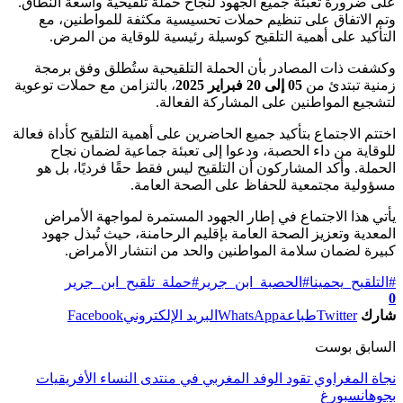
على ضرورة تعبئة جميع الجهود لنجاح حملة تلقيحية واسعة النطاق.
وتم الاتفاق على تنظيم حملات تحسيسية مكثفة للمواطنين، مع
التأكيد على أهمية التلقيح كوسيلة رئيسية للوقاية من المرض.
وكشفت ذات المصادر بأن الحملة التلقيحية ستُطلق وفق برمجة
زمنية تبتدئ من
05 إلى 20 فبراير 2025
، بالتزامن مع حملات توعوية
لتشجيع المواطنين على المشاركة الفعالة.
اختتم الاجتماع بتأكيد جميع الحاضرين على أهمية التلقيح كأداة فعالة
للوقاية من داء الحصبة، ودعوا إلى تعبئة جماعية لضمان نجاح
الحملة. وأكد المشاركون أن التلقيح ليس فقط حقًا فرديًا، بل هو
مسؤولية مجتمعية للحفاظ على الصحة العامة.
يأتي هذا الاجتماع في إطار الجهود المستمرة لمواجهة الأمراض
المعدية وتعزيز الصحة العامة بإقليم الرحامنة، حيث تُبذل جهود
كبيرة لضمان سلامة المواطنين والحد من انتشار الأمراض.
#التلقيح_يحمينا
#الحصبة_ابن_جرير
#حملة_تلقيح_ابن_جرير
0
شارك
Twitter
طباعة
WhatsApp
البريد الإلكتروني
Facebook
السابق بوست
نجاة المغراوي تقود الوفد المغربي في منتدى النساء الأفريقيات
بجوهانسبورغ