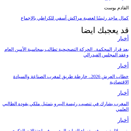
القادم بوست
كمال ماجد رئيسًا لعصبة مراكش آسفي للكراطي بالإجماع
قد يعجبك ايضا
أخبار
بعد قرار المحكمة.. الحركة التصحيحية تطالب بمحاسبة الأمين العام
وعقد المجلس الفيدرالي
أخبار
خطاب العرش 2026.. خارطة طريق لمغرب الصناعة والسيادة
الاقتصادية
أخبار
المغرب يشارك في تنصيب رئيسة البيرو بتمثيل ملكي يقوده الطالبي
العلمي
أخبار
بني ملال ترسم فسيفساء التراث المغربي في احتفالات الذكرى