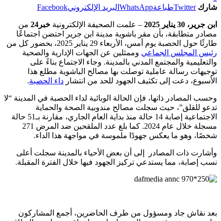
شارك
Twitter
طباعة
WhatsApp
البريد الإلكتروني
Facebook
ابن جرير، 30 يناير 2025
– علمت الصحيفة الإلكترونية
خبر24
من
مصادر متطابقة، بأن مقر باشوية مدينة ابن جرير احتضن اجتماعًا
طارئًا حول الحصبة يوم أمس، الأربعاء 29 يناير 2025، بحضور كل من
رئيس المجلس الجماعي
وممثلين عن الجهات الإدارية والصحية
والتعليمية والمجتمع المدني بالمدينة. وجاء الاجتماع بناءً على
توجيهات رسالة عاملية توصلت بها مصالح الباشوية مطلع هذا
الأسبوع، دعت إلى تكثيف الجهود للحد من انتشار
داء الحصبة
.
وحسب المصادر ذاتها، فإن الحالة الوبائية لداء الحصبة في المدينة “لا
تدعو للقلق”، حيث سجلت مصالح مندوبية الصحة والحماية
الاجتماعية إصابة 14 حالة منذ بداية العام الجاري، مقارنة بـ51 حالة
مسجلة خلال عام 2024. كما بلغ عدد الملقحين ضد المرض 271
شخصًا، وهو ما يعكس جهودًا ملموسة في مواجهة هذا الداء.
وأشارت ذات المصادر إلى أن بعض الأحياء بالمدينة سجلت أعلى
نسب إصابة، مما يستدعي تركيز الجهود فيها خلال الفترة المقبلة.
بعد نقاش جاد ومسؤول من طرف الحاضرين، أجمع المشاركون