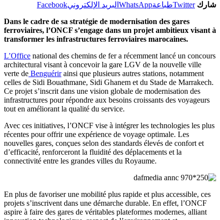
رك
Twitter
طباعة
WhatsApp
البريد الإلكتروني
Facebook
Dans le cadre de sa stratégie de modernisation des gares
ferroviaires, l’ONCF s’engage dans un projet ambitieux visan
transformer les infrastructures ferroviaires marocaines.
L’Office
national des chemins de fer a récemment lancé un conco
architectural visant à concevoir la gare LGV de la nouvelle ville
verte de
Benguérir
ainsi que plusieurs autres stations, notamment
celles de Sidi Bouathmane, Sidi Ghanem et du Stade de Marrakec
Ce projet s’inscrit dans une vision globale de modernisation des
infrastructures pour répondre aux besoins croissants des voyageur
tout en améliorant la qualité du service.
Avec ces initiatives, l’ONCF vise à intégrer les technologies les p
récentes pour offrir une expérience de voyage optimale. Les
nouvelles gares, conçues selon des standards élevés de confort et
d’efficacité, renforceront la fluidité des déplacements et la
connectivité entre les grandes villes du Royaume.
En plus de favoriser une mobilité plus rapide et plus accessible, ce
projets s’inscrivent dans une démarche durable. En effet, l’ONCF
aspire à faire des gares de véritables plateformes modernes, alliant