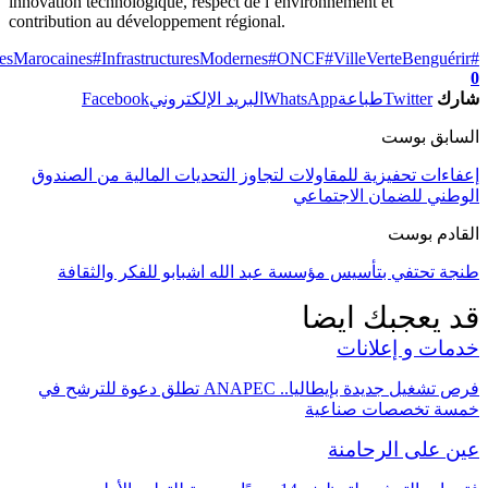
innovation technologique, respect de l’environnement et
contribution au développement régional.
#InfrastructuresModernes
#ONCF
#VilleVerteBenguér
رك
Twitter
طباعة
WhatsApp
البريد الإلكتروني
Facebook
ابق بوست
اءات تحفيزية للمقاولات لتجاوز التحديات المالية من الصندوق
طني للضمان الاجتماعي
ادم بوست
ة تحتفي بتأسيس مؤسسة عبد الله اشبابو للفكر والثقافة
 يعجبك ايضا
مات و إعلانات
فرص تشغيل جديدة بإيطاليا.. ANAPEC تطلق دعوة للترشح في
سة تخصصات صناعية
ن على الرحامنة