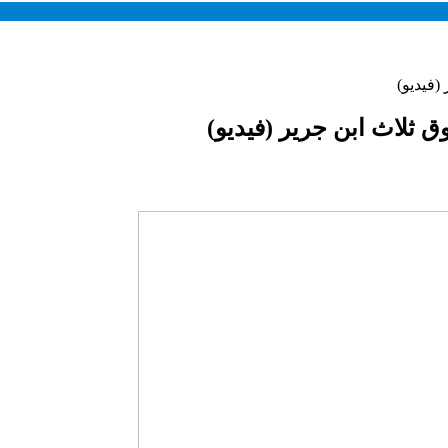
(فيديو)
ق ثلاث ابن جرير (فيديو)