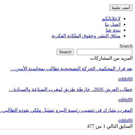
لإعلاناتكم
اتصل بنا
نبذة عنا
ميثاق النشر وحقوق الملكية الفكرية
Search
Search
المزيد من المشاركات
بعد قرار المحكمة.. الحركة التصحيحية تطالب بمحاسبة الأمين…
eddafili
خطاب العرش 2026.. خارطة طريق لمغرب الصناعة والسيادة…
eddafili
المغرب يشارك في تنصيب رئيسة البيرو بتمثيل ملكي يقوده الطالبي
eddafili
السابق
التالي
1 من 477