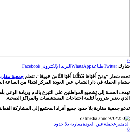
0
شارك
Twitter
طباعة
WhatsApp
البريد الإلكتروني
Facebook
تحت شعار “وَمَنْ أَحْيَاهَا فَكَأَنَّمَا أَحْيَا النَّاسَ جَمِيعًا”، تنظم
جمعية مغاربة
ستقام الحملة في دار الشباب عين العودة المركز ابتداءً من الساعة الع
تهدف الحملة إلى تشجيع المواطنين على التبرع بالدم وزيادة الوعي بأه
الذي يعتبر ضرورياً لتلبية احتياجات المستشفيات والمراكز الصحية.
تدعو جمعية مغاربة بلا حدود جميع أفراد المجتمع إلى المشاركة الفعال
الدم
تبرع
حملة
عين العودة
مغاربة بلا حدود
0