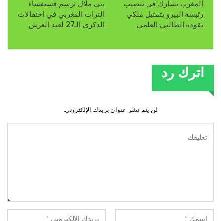
المغرب يشارك في تنصيب
بني ملال ترسم فسيفساء
رئيسة البيرو بتمثيل ملكي
التراث المغربي في احتفالات
يقوده الطالبي العلمي
الذكرى الـ27 لعيد العرش
اترك رد
لن يتم نشر عنوان بريدك الإلكتروني.