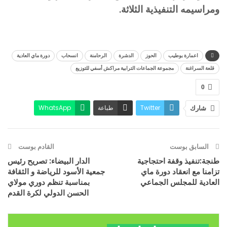
ومراسيمه التنفيذية الثلاثة.
اعمارة بوطيب
الحوز
الدشرة
الرحامنة
انسحاب
دورة ماي العادية
قلعة السراغنة
مجموعة الجماعات الترابية مراكش أسفي للتوزيع
0
Twitter
طباعة
WhatsApp
شارك
البريد الإلكتروني
Facebook
السابق بوست
القادم بوست
طنجة:تنفيذ وقفة احتجاجية
الدار البيضاء: تصريح رئيس
تزامنا مع انعقاد دورة ماي
جمعية الأسود للرياضة و الثقافة
العادية للمجلس الجماعي
بمناسبة تنظم دوري مولاي
الحسن الدولي لكرة القدم