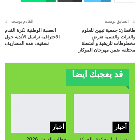
البريد الإلكتروني
Facebook
السابق بوست
القادم بوست
طانطان: جمعية تبيين للعلوم
العصبة الوطنية لكرة القدم
والتراث والتنمية تعرض
الاحترافية تراسل الأندية حول
مخطوطات تاريخية و أنشطة
تسقيف هذه المصاريف
مختلفة ضمن مهرجان الموكار
قد يعجبك ايضا
أخبار
أخبار
بعد قرار المحكمة.. الحركة
خطاب العرش 2026..