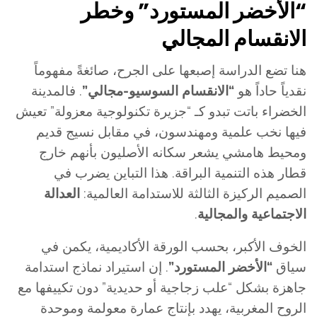
“الأخضر المستورد” وخطر
الانقسام المجالي
هنا تضع الدراسة إصبعها على الجرح، صائغةً مفهوماً
نقدياً حاداً هو
“الانقسام السوسيو-مجالي”
. فالمدينة
الخضراء باتت تبدو كـ “جزيرة تكنولوجية معزولة” تعيش
فيها نخب علمية ومهندسون، في مقابل نسيج قديم
ومحيط هامشي يشعر سكانه الأصليون بأنهم خارج
قطار هذه التنمية البراقة. هذا التباين يضرب في
الصميم الركيزة الثالثة للاستدامة العالمية:
العدالة
الاجتماعية والمجالية
.
الخوف الأكبر، بحسب الورقة الأكاديمية، يكمن في
سياق
“الأخضر المستورد”
. إن استيراد نماذج استدامة
جاهزة بشكل “علب زجاجية أو حديدية” دون تكييفها مع
الروح المغربية، يهدد بإنتاج عمارة معولمة وموحدة