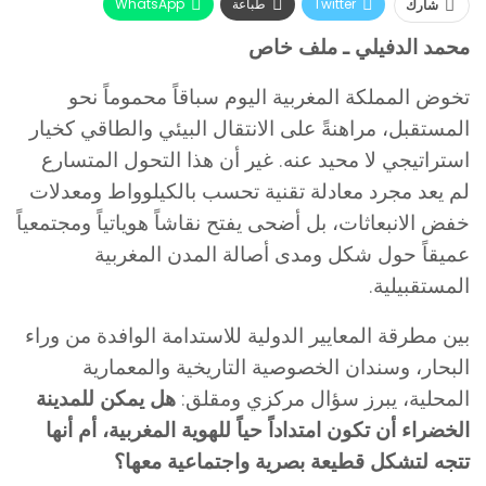
Twitter
طباعة
WhatsApp
شارك
البريد الإلكتروني
Facebook
محمد الدفيلي ـ ملف خاص
تخوض المملكة المغربية اليوم سباقاً محموماً نحو
المستقبل، مراهنةً على الانتقال البيئي والطاقي كخيار
استراتيجي لا محيد عنه. غير أن هذا التحول المتسارع
لم يعد مجرد معادلة تقنية تحسب بالكيلوواط ومعدلات
خفض الانبعاثات، بل أضحى يفتح نقاشاً هوياتياً ومجتمعياً
عميقاً حول شكل ومدى أصالة المدن المغربية
المستقبيلية.
بين مطرقة المعايير الدولية للاستدامة الوافدة من وراء
البحار، وسندان الخصوصية التاريخية والمعمارية
المحلية، يبرز سؤال مركزي ومقلق:
هل يمكن للمدينة
الخضراء أن تكون امتداداً حياً للهوية المغربية، أم أنها
تتجه لتشكل قطيعة بصرية واجتماعية معها؟