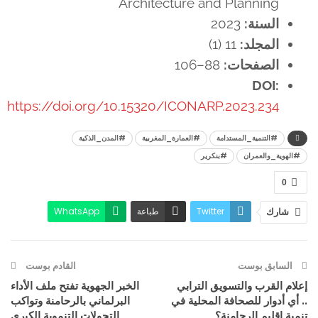
Architecture and Planning
السنة:
2023
المجلد:
11 (1)
الصفحات:
88–106
DOI:
https://doi.org/10.15320/ICONARP.2023.234
#التنمية_المستدامة
#العمارة_المغربية
#المدن_الذكية
#الهوية_والعمران
#بنكرير
0
Twitter
طباعة
WhatsApp
شارك
البريد الإلكتروني
Facebook
السابق بوست
القادم بوست
إعلام القرب والتسويق الترابي
الخبر الجهوية تفتح ملف الأداء
.. أي أدوار للصحافة المحلية في
البرلماني بالرحامنة وتواكب
تنمية إقليم الرحامنة؟
التحولات التنموية الكبرى