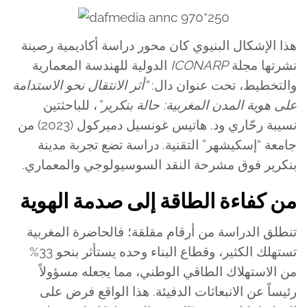
هذا الإشكال البنيوي كان محور دراسة أكاديمية رصينة
نشرتها مجلة
ICONARP
الدولية للهندسة المعمارية
والتخطيط، تحت عنوان دال:
“أثر الانتقال نحو الاستدامة
على هوية المدن المغربية: حالة بنكرير”
، للباحثتين
نسيبة رحّاري ود. هاتيس غونسيل دميركول (2023) من
جامعة “إسكيشهر” التقنية. دراسة تضع تجربة مدينة
بنكرير فوق مشرحة النقد السوسيولوجي والمعماري.
من كفاءة الطاقة إلى صدمة الهوية
تنطلق الدراسة من أرقام مقلقة؛ فالحاضرة المغربية
تستهلك الكثير، وقطاع البناء وحده يستأثر بنحو 33%
من الاستهلاك الطاقي الوطني، مما يجعله مسؤولاً
رئيساً عن الانبعاثات الدفيئة. هذا الواقع فرض على