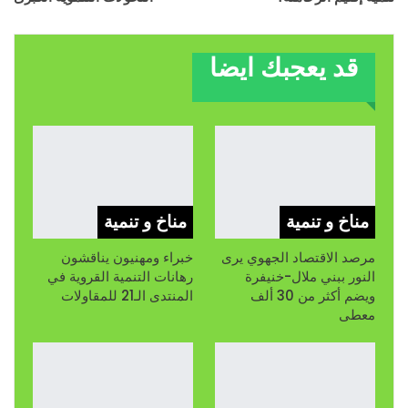
قد يعجبك ايضا
مناخ و تنمية
مناخ و تنمية
مرصد الاقتصاد الجهوي يرى
خبراء ومهنيون يناقشون
النور ببني ملال-خنيفرة
رهانات التنمية القروية في
ويضم أكثر من 30 ألف
المنتدى الـ21 للمقاولات
معطى