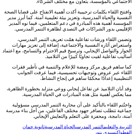
الاجتماعي بالمؤسسة، بتعاون مع مختلف الشركاء.
وافتتح اللقاء بكلمات ترحيبية أكدت أهمية الانفتاح على قضايا الصحة
النفسية والحياة المدرسية، وتعزيز بيئة تعليمية آمنة. كما أبرز مدير
المؤسسة أهمية هذه المبادرة في دعم المتعلمين، فيما نوه المدير
الإقليمي بدور الشراكات في التصدي لظاهرة التنمر المدرسي.
وتضمن اللقاء ورشات تفاعلية همّت تعريف التنمر المدرسي،
واستعراض آثاره النفسية والاجتماعية، إضافة إلى تعزيز مهارات
الحوار والتواصل الإيجابي، وترسيخ قيم الاحترام والتسامح، مع اعتماد
أساليب تفاعلية لقيت تجاوبًا كبيرًا من التلاميذ.
كما ساهم فريق مركز ومضة للإعلام والتنمية في تأطير فقرات
اللقاء عبر عروض وتوجيهات تحسيسية، فيما عرفت الجوانب
التنظيمية إعدادًا محكمًا ساهم في إنجاح النشاط.
وقد أبان التلاميذ عن تفاعل إيجابي ووعي متزايد بخطورة الظاهرة،
مما يعكس أهمية مثل هذه المبادرات في الحياة المدرسية.
واختُتم اللقاء بالتأكيد على أن محاربة التنمر المدرسي مسؤولية
جماعية تتطلب تضافر جهود مختلف الفاعلين، من أجل بناء مدرسة
آمنة، دامجة، ومحفزة على التعلم والتعايش الإيجابي.
التربية والتعليم
التنمر المدرسي
الحياة المدرسية
ثانوية حمان
الفطواكي
سيدي بنور