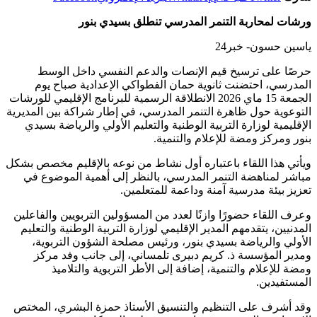
ورشات لمحاربة التنمر المدرسي تنطلق بسيدي بنور
ياسين حسون- خبر24
حرصًا على ترسيخ قيم الإنصات والدعم النفسي داخل الوسط
المدرسي، احتضنت ثانوية حمان الفطواكي الإعدادية صباح يوم
الجمعة 15 ماي 2026 الانطلاقة الرسمية للبرنامج الإقليمي للورشات
التوعوية حول ظاهرة التنمر المدرسي، في إطار شراكة بين المديرية
الإقليمية لوزارة التربية الوطنية والتعليم الأولي والرياضة بسيدي
بنور ومركز ومضة للإعلام والتنمية.
ويأتي هذا اللقاء باعتباره أول نشاط من نوعه بالإقليم مخصص بشكل
مباشر لمناهضة التنمر المدرسي، بالنظر إلى أهمية الموضوع في
تعزيز بيئة مدرسية آمنة وداعمة للمتعلمين.
وعرف اللقاء حضورًا وازنًا لعدد من المسؤولين التربويين والفاعلين
المدنيين، يتقدمهم المدير الإقليمي لوزارة التربية الوطنية والتعليم
الأولي والرياضة بسيدي بنور، ورئيس مصلحة الشؤون التربوية،
ومدير المؤسسة ذ. كريم دبيرى تلمساني، إلى جانب وفد مركز
ومضة للإعلام والتنمية، إضافة إلى الأطر التربوية والتلاميذ
المستفيدين.
وقد أشرف على التنظيم والتنسيق الأستاذ حمزة البشري، المختص