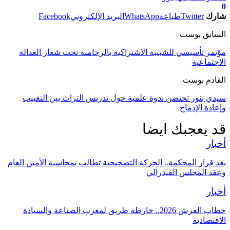
0
شارك
Twitter
طباعة
WhatsApp
البريد الإلكتروني
Facebook
السابق بوست
مؤتمر تأسيسي للشبيبة الاشتراكية بالرحامنة تحت شعار العدالة
الاجتماعية
القادم بوست
سيدي بنور تحتضن ندوة علمية حول تدريس التراث بين التغييب
وإعادة الإدماج
قد يعجبك ايضا
أخبار
بعد قرار المحكمة.. الحركة التصحيحية تطالب بمحاسبة الأمين العام
وعقد المجلس الفيدرالي
أخبار
خطاب العرش 2026.. خارطة طريق لمغرب الصناعة والسيادة
الاقتصادية