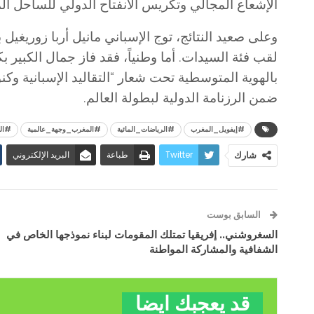
الإشعاع المجالي وتكريس الانفتاح الدولي للساحل ا
​وعلى صعيد النتائج، توج الإسباني مانيل أربا زوريغيل
لقب فئة السيدات. أما وطنياً، فقد فاز جمال الكبي
بالهوية المتوسطية تحت شعار “التقاليد الإسبانية وكن
ضمن الرزنامة الدولية لبطولة العالم.
#إيفويل_المغرب
#الرياضات_المائية
#المغرب_وجهة_عالمية
​#ال
Twitter
طباعة
البريد الإلكتروني
شارك
السابق بوست
السغروشني.. إفريقيا تمتلك المقومات لبناء نموذجها الخاص في
الشفافية والمشاركة المواطنة
قد يعجبك ايضا