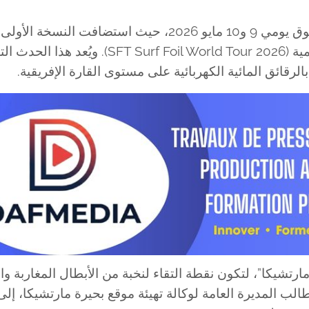
احتضنت مدينة الناظور المغربية إنجازاً قارياً غير مسبوق يومي 9 و10 مايو 2026، حيث استضافت النسخة
كأس “مارتشيكا إيفويل” ضمن منافسات الجولة العالمية (SFT Surf Foil World Tour 2026). 
رقائق المائية الكهربائية على مستوى القارة الإفريقية.
رتشيكا”، لتكون نقطة التقاء لنخبة من الأبطال المغاربة وال
 المديرة العامة لوكالة تهيئة موقع بحيرة مارتشيكا، إلى 