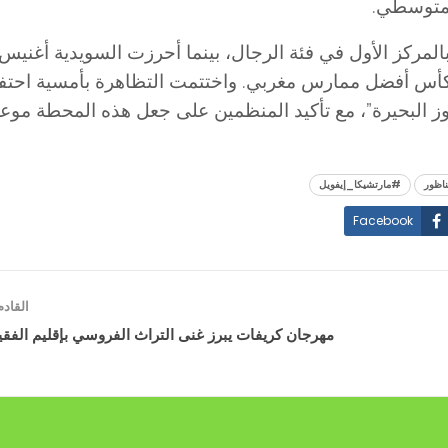
لمتوسطي.
 بالمركز الأول في فئة الرجال، بينما أحرزت السويدية أغنيس 
ر بكأس أفضل ممارس مغربي. واختتمت التظاهرة بأمسية احت
وز البحيرة”، مع تأكيد المنظمين على جعل هذه المحطة موعداً 
ناظور
#مارتشيكا_إيفويل
Facebook
القاد
مهرجان كريفات يبرز غنى التراث الفروسي بإقليم الفقي