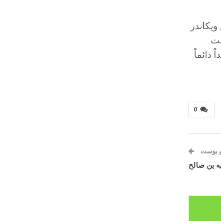
ويكاندر
فت
دائماً
0
م بوست
ه بن صالح