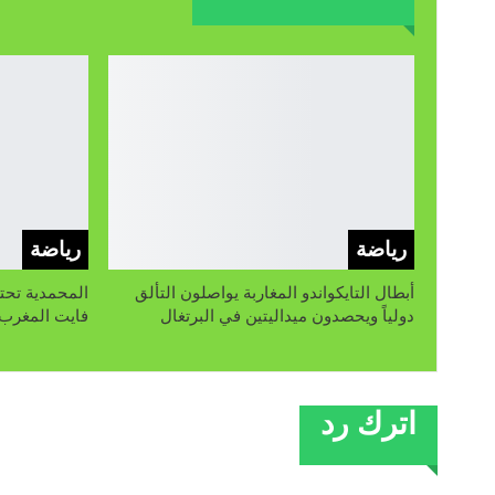
رياضة
رياضة
أبطال التايكواندو المغاربة يواصلون التألق
المحمدية تحت
دولياً ويحصدون ميداليتين في البرتغال
فايت المغرب»
اترك رد