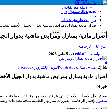
وقفة مع القانون
الصفحة الرئيسية
حديث الميكرفون
أخبار
خدمات و إعلانات
عين على الرحامنة
أضرار مادية بمنازل ومرابض ماشية بدوار الجبيل الأخضر بسبب 
أضرار مادية بمنازل ومرابض ماشية بدوار الجب
عين على الرحامنة
بواسطة
eddafili
في
5 يناير, 2026
0
شارك
Twitter
طباعة
WhatsApp
البريد الإلكتروني
Facebook
أضرار مادية بمنازل ومرابض ماشية بدوار الجبيل الأخ
خبر24
بعد تهاطل الأمطار الأخيرة التي عرفتها عدد من مناطق المملكة، خاصة بإقليم الرحامنة، توصلت الصحيفة “خبر 24” بمعطيات دق
منصور
بإقليم الرحامنة، تضررت منازلهم الطينية نتيجة تصدعات وتشقق