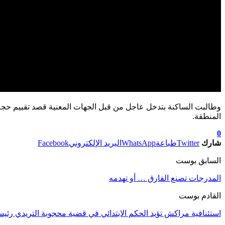
وطالبت الساكنة بتدخل عاجل من قبل الجهات المعنية قصد تقييم حجم ا
المنطقة.
0
شارك
Twitter
طباعة
WhatsApp
البريد الإلكتروني
Facebook
السابق بوست
المدرجات تصنع الفارق … أو تهدمه
القادم بوست
استئنافية مراكش تؤيد الحكم الابتدائي في قضية محجوبة التريدي رئ