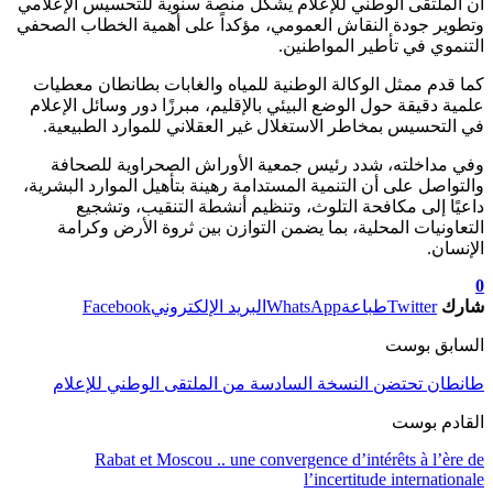
أن الملتقى الوطني للإعلام يشكل منصة سنوية للتحسيس الإعلامي
وتطوير جودة النقاش العمومي، مؤكداً على أهمية الخطاب الصحفي
التنموي في تأطير المواطنين.
كما قدم ممثل الوكالة الوطنية للمياه والغابات بطانطان معطيات
علمية دقيقة حول الوضع البيئي بالإقليم، مبرزًا دور وسائل الإعلام
في التحسيس بمخاطر الاستغلال غير العقلاني للموارد الطبيعية.
وفي مداخلته، شدد رئيس جمعية الأوراش الصحراوية للصحافة
والتواصل على أن التنمية المستدامة رهينة بتأهيل الموارد البشرية،
داعيًا إلى مكافحة التلوث، وتنظيم أنشطة التنقيب، وتشجيع
التعاونيات المحلية، بما يضمن التوازن بين ثروة الأرض وكرامة
الإنسان.
0
شارك
Twitter
طباعة
WhatsApp
البريد الإلكتروني
Facebook
السابق بوست
طانطان تحتضن النسخة السادسة من الملتقى الوطني للإعلام
القادم بوست
Rabat et Moscou .. une convergence d’intérêts à l’ère de
l’incertitude internationale