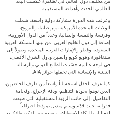
من مختلف دول العالم، في تظاهرة عكست البعد
العالمي للحدث وأهدافه المستقبلية.
وعرفت هذه الدورة مشاركة دولية واسعة، شملت
الولايات المتحدة الأمريكية، وبريطانيا، والنرويج،
وفرنسا، والنمسا، وإيطاليا، وعدداً من الدول الأوروبية،
إضافة إلى دول الخليج العربي، من بينها المملكة العربية
السعودية وقطر والإمارات العربية المتحدة، وصولاً إلى
سنغافورة وهونغ كونغ والصين ودول الشرق الأقصى،
في لوحة عالمية جسّدت الطابع الدولي والرسالة
التقنية والإنسانية التي تحملها جوائز
AIA
.
كما عرف الحفل استحساناً واسعاً من طرف الحاضرين،
الذين نوهوا بجودة التنظيم، ودقة الإخراج، وفخامة
التفاصيل، إلى جانب الرؤية المستقبلية التي طبعت
فقراته، حيث قدّم وسيم منديل نموذجاً احترافياً
لفعاليات الذكاء الاصطناعي، يجمع بين الفكر، والتكريم،