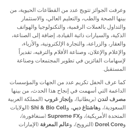
وعرفت الجوائز تتويج عدد من القطاعات الحيوية، من
بينها الصحة والطب، والتعليم العالي، والاستثمار
والتداول بالعملات الرقمية، والتكنولوجيا والهواتف
الذكية، والسيارات ذاتية القيادة، إضافة إلى الصناعة،
والعقار، والزراعة، والتجارة الإلكترونية، والأزياء،
والإعلام والإعلان، وصناعة الأفلام والترفيه، تقديراً
لإسهامات الفائزين في تطوير المجتمعات وصناعة
المستقبل.
كما عرف الحفل تكريم عدد من الجهات والمؤسسات
الداعمة التي أسهمت في إنجاح هذا الحدث، من بينها
مصرف لندن
(بريطانيا)، و
إنجاز غروب
(المملكة العربية
السعودية)، و
هاشتاغ دبي
، و
Shi & Bio Cell
(الولايات
المتحدة الأمريكية)، و
Supreme FX
(سنغافورة)،
و
Dorel Core
(النرويج)، و
عالم المعرفة
(الإمارات