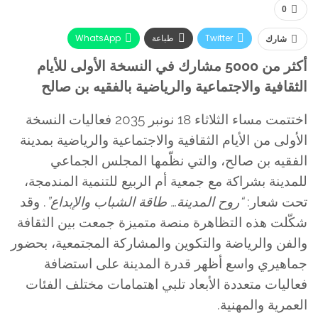
0
Twitter
طباعة
WhatsApp
شارك
البريد الإلكتروني
Facebook
أكثر من 5000 مشارك في النسخة الأولى للأيام
الثقافية والاجتماعية والرياضية بالفقيه بن صالح
اختتمت مساء الثلاثاء 18 نونبر 2035 فعاليات النسخة
الأولى من الأيام الثقافية والاجتماعية والرياضية بمدينة
الفقيه بن صالح، والتي نظّمها المجلس الجماعي
للمدينة بشراكة مع جمعية أم الربيع للتنمية المندمجة،
تحت شعار:
“روح المدينة… طاقة الشباب والإبداع”
. وقد
شكّلت هذه التظاهرة منصة متميزة جمعت بين الثقافة
والفن والرياضة والتكوين والمشاركة المجتمعية، بحضور
جماهيري واسع أظهر قدرة المدينة على استضافة
فعاليات متعددة الأبعاد تلبي اهتمامات مختلف الفئات
العمرية والمهنية.