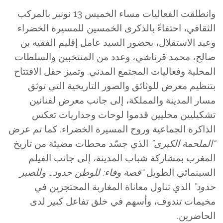
وانطلقت الفعاليات مساء الخميس 13 نونبر بالمركب
الثقافي، احتفاءً بالذكرى الخمسين للمسيرة الخضراء
وعيد الاستقلال، بحضور السيد عامل إقليم الفقيه بن
صالح، محمد قرناشي، وعدد من المنتخبين والسلطات
المحلية وفعاليات المجتمع المدني. وتميز حفل الافتتاح
بتنظيم معرض للوثائق والصور التاريخية التي توثق
مسار المدينة والمملكة، إلى جانب معرض لفنانين
تشكيليين محليين قدموا لوحات وجداريات تعكس
الذاكرة الجماعية وروح المسيرة الخضراء. كما تم عرض
“الملحمة الكبرى”
الذي جسّد محطات مضيئة من تاريخ
المغرب بمشاركة شباب المدينة، إلى جانب الفيلم
السينمائي الطويل
“قصة وفاء: للوطن حدود… وللصبر
حدود”
الذي تناول معاناة المغاربة المحتجزين في
مخيمات تندوف، وأسهم في خلق تفاعل كبير لدى
الحاضرين.