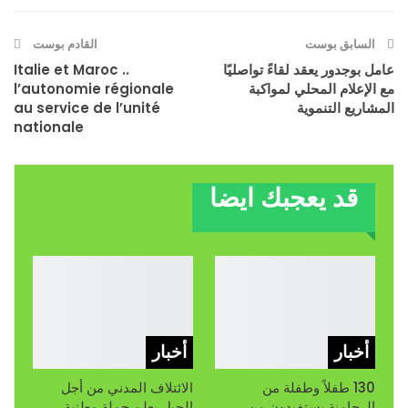
البريد الإلكتروني
Facebook
السابق بوست
القادم بوست
عامل بوجدور يعقد لقاءً تواصليًا
Italie et Maroc ..
مع الإعلام المحلي لمواكبة
l’autonomie régionale
المشاريع التنموية
au service de l’unité
nationale
قد يعجبك ايضا
أخبار
أخبار
130 طفلاً وطفلة من
الائتلاف المدني من أجل
الرحامنة يستفيدون من
الجبل يعلن حملة وطنية