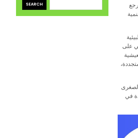
SEARCH
2025 تحت رقم المرجع
نمية
يئية
ز برنامج PROGEDOM بشكل أساسي على
عيشية
تجددة،
الصغرى
دة في