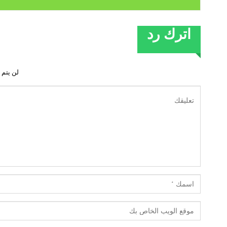
اترك رد
لن يتم 