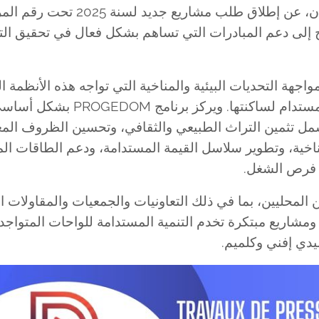
الوطنية لتنمية مناطق الواحات وشجر الأركان، عن إطلاق طلب مشاريع جديد لسنة 
رنامج الطموح إلى دعم المبادرات التي تساهم بشكل فعال في تحقيق الت
جهة التحديات البيئية والمناخية التي تواجه هذه الأنظمة الب
الهشة، وتعزيز قدرتها على الصمود وضمان مستقبل مستدام لساكنتها. ويرك
شمل تثمين التراث الطبيعي والثقافي، وتحسين الظروف الم
ناخية، وتطوير سلاسل القيمة المستدامة، ودعم الطاقات الم
ق فرص الشغل.
 المحليين، بما في ذلك التعاونيات والجمعيات والمقاولات 
ومشاريع مبتكرة تخدم التنمية المستدامة للواحات المتواج
يدي إفني وكلميم.