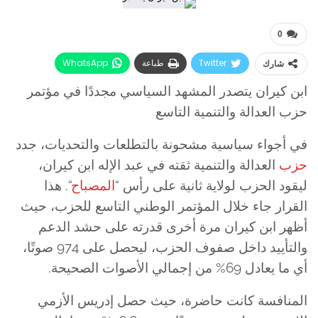
0
Twitter
طباعة
WhatsApp
شارك
البريد الإلكتروني
Facebook
ابن كيران يتصدر المشهد السياسي مجددًا في مؤتمر
حزب العدالة والتنمية التاسع
في أجواء سياسية مشحونة بالتطلعات والتحديات، جدد
حزب
العدالة والتنمية ثقته في عبد الإله ابن كيران،
ليقود الحزب لولاية ثانية على رأس “
المصباح
“. هذا
القرار جاء خلال المؤتمر الوطني التاسع للحزب، حيث
أظهر ابن كيران مرة أخرى قدرته على حشد الدعم
والتأييد داخل صفوف الحزب، ليحصل على 974 صوتًا،
أي ما يعادل 69% من إجمالي الأصوات الصحيحة.
المنافسة كانت حاضرة، حيث حصل إدريس الأزمي