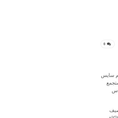
0
انم سايس
ستجمع
أس
صيف
ت الكونكاكاف،