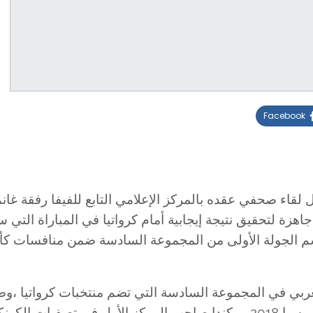
Facebook
ال لقاء صحفي عقده بالمركز الإعلامي التابع للفيفا رفقة غ
زة لتحقيق نتيجة إيجابية أمام كرواتيا في المباراة التي 
برسم الجولة الأولى من المجموعة السادسة ضمن منافسات ك
غربي في المجموعة السادسة التي تضم منتخبات كرواتيا ،و
بطل العالم، وبلجيكا صاحب المركز الثالث في دورة روسيا 2018 ، وكندا صاحب المركز الأول في تصفيا