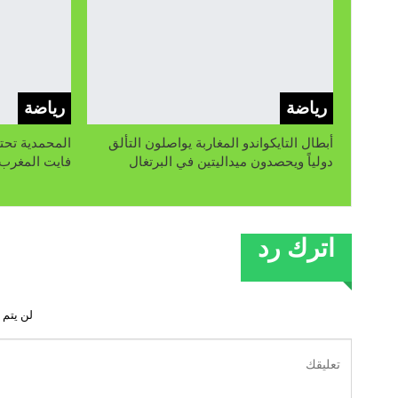
رياضة
رياضة
أبطال التايكواندو المغاربة يواصلون التألق
المحمدية تحت
دولياً ويحصدون ميداليتين في البرتغال
فايت المغرب»
اترك رد
لن يتم 