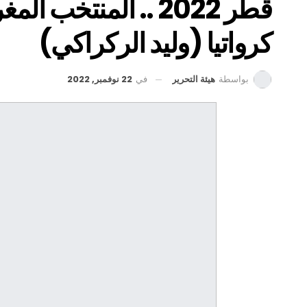
قطر 2022 .. المنتخب
كرواتيا (وليد الركراكي)
في
22 نوفمبر, 2022
بواسطة
هيئة التحرير