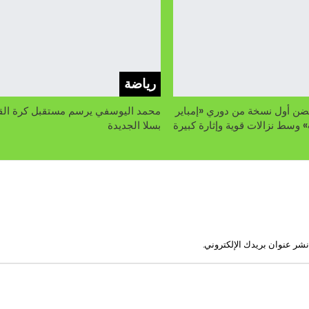
رياضة
ضن أول نسخة من دوري «إمباير
محمد اليوسفي يرسم مستقبل كرة الق
 وسط نزالات قوية وإثارة كبيرة
بسلا الجديدة
نشر عنوان بريدك الإلكتروني.