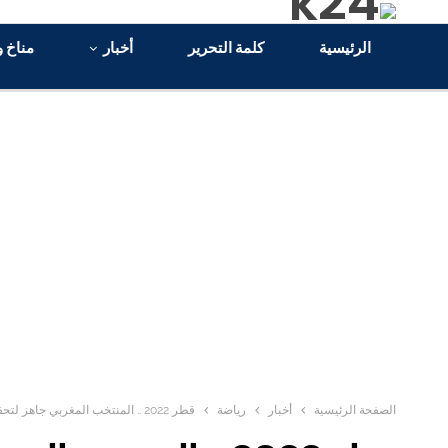
الرئيسية
كلمة التحرير
أخبار
مناخ و
الصفحة الرئيسية
أخبار
رياضة
قطر 2022 .. المنتخب المغربي جاهز لتحقيق نتيجة إيجابية أمام كرواتيا (وليد الركراكي)