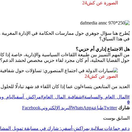
الصورة عن كش24
يُطرح هنا سؤال جوهري حول ممارسات الحكامة في الإدارة المغربية 
في هذا السياق؟
هل الاجتماع إداري أم حزبي؟
من المهم التمييز بين طبيعة اللقاءات السياسية والإدارية، خاصة إذا 
حول القضايا المحلية، أم كان مجرد لقاء حزبي مخصص لحشد الدعم؟ هذا
الصور عن كش24
العديد من المتابعين يتساءلون عما إذا كان اللقاء قد شهد تبادلًا للحل
#المال_العام_والسياسة
#شفافية_المال_العام
#مراكش_آسفي
البام_وم
0
شارك
Twitter
طباعة
WhatsApp
البريد الإلكتروني
Facebook
السابق بوست
دعم جماعات سلالية بمراكش-أسفي: شارك في مسابقة تمويل المشاريع