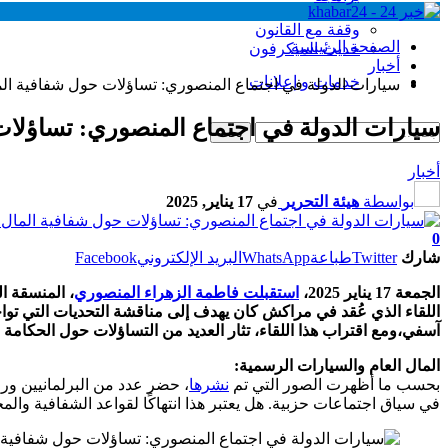
وقفة مع القانون
الصفحة الرئيسية
حديث الميكرفون
أخبار
خدمات و إعلانات
سيارات الدولة في اجتماع المنصوري: تساؤلات حول شفافية الم
سيارات الدولة في اجتماع المنصوري: تساؤلات
أخبار
بواسطة
هيئة التحرير
في
17 يناير, 2025
0
شارك
Twitter
طباعة
WhatsApp
البريد الإلكتروني
Facebook
الجمعة 17 يناير 2025،
استقبلت فاطمة الزهراء المنصوري
، المنسقة ا
اللقاء الذي عُقد في مراكش كان يهدف إلى مناقشة التحديات التي توا
آسفي،ومع اقتراب هذا اللقاء، تثار العديد من التساؤلات حول الحكامة 
المال العام والسيارات الرسمية:
بحسب ما أظهرت الصور التي تم
نشرها
، حضر عدد من البرلمانيين ورؤ
في سياق اجتماعات حزبية. هل يعتبر هذا انتهاكًا لقواعد الشفافية و