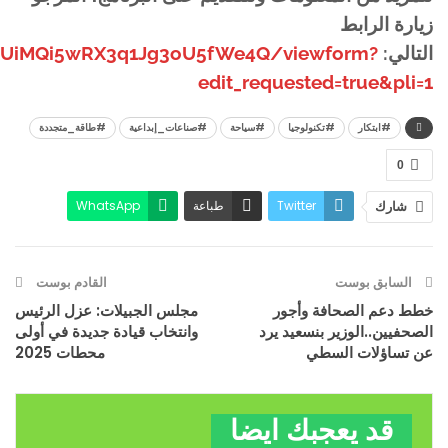
زيارة الرابط
التالي:
9lUiMQi5wRX3q1Jg3oU5fWe4Q/viewform?
edit_requested=true&pli=1
#ابتكار
#تكنولوجيا
#سياحة
#صناعات_إبداعية
#طاقة_متجددة
0
Twitter
طباعة
WhatsApp
شارك
البريد الإلكتروني
Facebook
السابق بوست
القادم بوست
خطط دعم الصحافة وأجور
مجلس الجبيلات: عزل الرئيس
الصحفيين..الوزير بنسعيد يرد
وانتخاب قيادة جديدة في أولى
عن تساؤلات السطي
محطات 2025
قد يعجبك ايضا