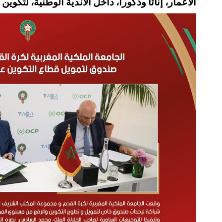
الأعمار، إناثا وذكورا، داخل الأندية الوطنية، لتكوي