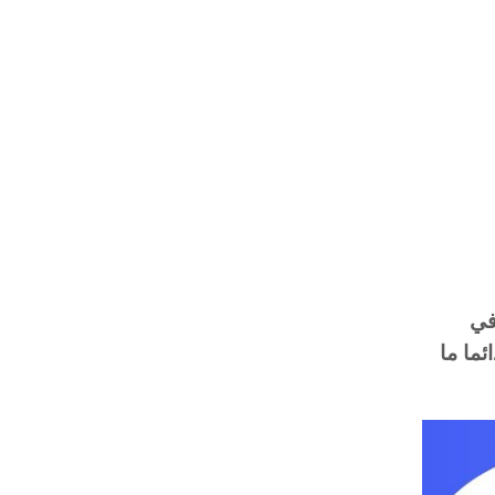
في
ما ما