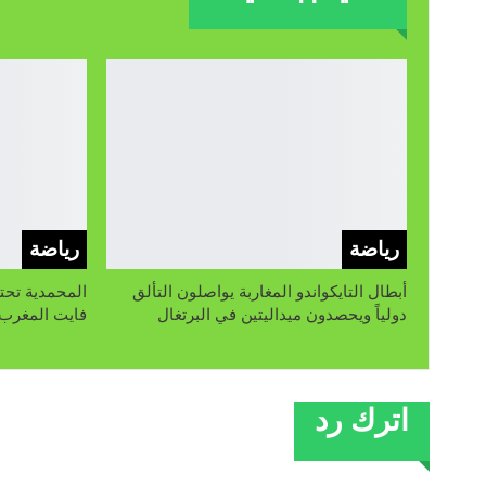
رياضة
رياضة
أبطال التايكواندو المغاربة يواصلون التألق
المحمدية تحت
دولياً ويحصدون ميداليتين في البرتغال
فايت المغرب»
اترك رد