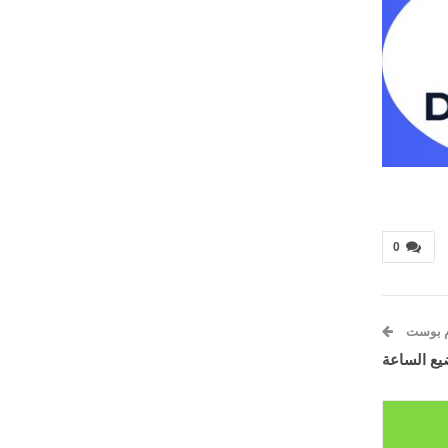
0
م بوست
يع الساعة