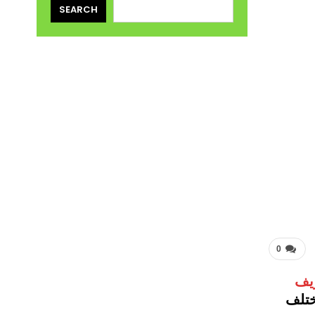
SEARCH
0
يف
ختلف