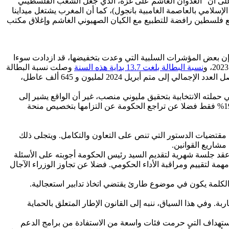
ه على أن “العدوان الغاشم على غزة، الذي جعل الشعب الفلسطيني
وصمة عار على جبين الإنسانية” (مقتطف من الخطاب الذي وجهه إلى القمة الـ15 لمنظمة التعاون الإسلامي بالعاصمة الغامبية بانجول)، كما أن المغرب يشتغل ميداينا
ع فلسطين رافضة للتطبيع مع الكيان الصهيوني الغاشم وإغلاق مكتب
ل إن بعض المؤشرات السلبية التي وعدت بتخفيضها، قد ازدادت سوءا
نسبة البطالة بلغت 13.7 بداية هذه السنة
وصلت نسبة البطالة
ل 13.7 في المئة بداية سنة 2024، وتزايد حجم البطالة ب 96000 شخص إضافي ما بين الفصل الأول من سنة 2023 والفصل الأول من 2024 ليصل العدد الإجمالي إلى متم أبريل 2024 لمليون و 645 ألف عاطل،
لته الانتخابية بتحقيق مليوني منصب، غير أن الواقع يشير إلى
العكس تماما، حيث فقد سوق الشغل 181 ألف فرصة عمل، ومعدل نشاط المرأة تراجع بعدما وعدت الحكومة بإيصاله إلى 30 في المائة إلى 19% فقط فضلا عن تراجع الحكومة عن التزامها بتخصيص منحة
قتضيات الدستور التي تنص على التعاون والتكامل. ويتجلى ذلك
مشاريع القوانين.
مل الحكومة، فنتأسف غياب السيد رئيس الحكومة عن البرلمان ضدا عن منطوق الدستور الذي نص في الفصل 100 على عقد جلسة شهرية لتقديم السيد رئيس الحكومة أجوبته على الأسئلة
مة لتقييم ومراقبة الأداء الحكومي. فضلا عن تجاوز الوزراء الآجال
الكلمة يكون في موضوع طارئ يقتضي اتخاذ تدابير استعجالية.
وفي هذا السياق، ننبه إلى القانون الإطار المتعلق بالحماية
 الاستهداف التي حرمت فئات واسعة من الاستفادة من برامج الدعم