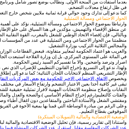
بعدما استفادت من المنحة الأولى. ونطالب بوضع تصور شامل وبرنامج 
في ظل ارتفاع معدلات التضخم.
كما ندعو إلى تدارك وجود حوالي قرابة ثمانية ملايين شخص خارج التغط
الحوار الاجتماعي ومسألة التمثيلية
وارتباطا بموضوع الحوار الاجتماعي ومسألة التمثيلية، نؤكد على أهمي
عن منطق الإقصاء والتهميش، مؤكدين في هذا السياق على خلو الإطار 
وبالتالي، فإن إقصاء الاتحاد الوطني للشغل بالمغرب، القوة النقابية ا
منظمتنا من الحوار الاجتماعي ومن التمثيلية في عدد من المؤسسات الد
والمجالس الثلاثية التركيب بوزارة التشغيل.
اصرار وترصد واضحين. والا ما تفسيركم السيد رئيس الحكومة.
الإطار التشريعي المنظم لانتخابات اللجان الثنائية؛ كما ندعو إلى إ
وبخصوص
الاتفاق الاجتماعي الاخير للحكومة مع بعض المركزيات النقاب
تبقى غير كافية أخذا بعين الاعتبار التضخم وارتفاع الأسعار في مختلف
النقابات وإصلاح منظومة الانتخابات المهنية لافراز تمثيلية حقيقية 
والفئات كالتعليم(رغم إخراج النظام الأساسي )،والصحة والعدل والما
ومفتشي الشغل والأستاذة الباحثين والمتقاعدين دون اغفال أطباء و
وعلى الرغم من مبادرة الوساطة التي قمنا بها بمعية الأخوة في الفري
الموقوفين بقطاع التعليم..
الوضعية الاقتصادية والمالية (التمويلات المبتكرة)
واستنادا إلى تقارير رسمية، فإن تحليل الوضعية الاقتصادية والمالية لبلادنا خلال هذه الفترة، 
عدد الشركات المفلسة مقابل استقرار عدد الشركات المنشأة فيما يناهز 94.000 شر