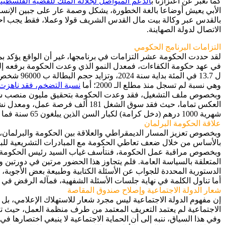
كما نعبر عن اعتزازنا ب
الدعم المتواصل لجلالة الملك للقضية الفلسطيني
بالقدس عبر وكالة بيت مال القدس الشريف قولا وعملا، فقط يجب احتر
الاتصال لدولة الصهاينة.
التزامات البرنامج الحكومي
لقد حددت الحكومة عشر التزامات في برنامجها، غير أن الواقع يؤكد بم
في عهد حكومة الكفاءات، فمعدل النمو الذي وعدت الحكومة برفعه إلى 4 في المائة لم يتجاوز 1.3 في المائة سنة 2022، و2.9 في المائة سنة 23
وهي نسبة لم تسجل منذ مطلع الـ 2000؛ أما
نسبة التضخم، فقد ناهزت في عهد
وبخصوص ملف التشغيل، فقد وعدت الحكومة بتحقيق مليون منصب شغل في 
شهرية 1000 درهم (دخل كرامة) لكبار السن الذين يبلغون 65 سنة فما فوق بعدما تم إقراره في مشروع قانون المالية لسنة 2022.
علاقة الحكومة البرلمان
وبخصوص تعزيز المسار الديمقراطي والعلاقة بين الحكومة والبرلمان
بالأساس من خلال ضعف تعاطي الحكومة مع المبادرات التشريعية للبرلم
المتعلقة بالسياسة العامة. فلم يتجاوز هذا الحضور مرتين في دورتين و
الدستورية المحددة للجواب عن الأسئلة الكتابية وطبيعة بعض الأجوبة، 
أما تناول الكلمة في نهاية جلسات الأسئلة الشفهية، فمآله الرفض في
شعار الدولة الاجتماعية وإصلاح صندوق المقاصة
إن مفهوم الدولة الاجتماعية ليس مجرد شعار للاستهلاك الإعلامي، بل 
الاجتماعية لم يعتمد التعريف المعتمد من طرف منظمة العمل، حيث تم
وفي هذا السياق، ننبه إلى أن الحماية الاجتماعية لا ينبغي اختصارها