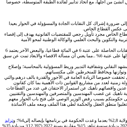
نشئ من أجلها، مع اتخاذ تدابير لفائدة الطبقة المتوسطة، خصوصا
إلى ضرورة إشراك كل النقابات الجادة والمسؤولة في الحوار بعيدا
على عكس القطاع الخاص.
 القطاع الخاص مجرد تأويل رجعي للمقتضيات القانونية يهدف إلى إقصاء
ة والتكوين والبحث العلمي والوكالة الوطنية لمحو الأمية
والغريب هو اعتماد الحكومة لمعايير متفاوتة، فبعض القطاعات الوزارية تستدعي كل النقابات النشيطة في القطاع، وبعضها الآخر يستدعي النقابات الحاصلة على عتبة 6 في المائة قطاعيا، والبعض الآخر يعتمد 6
في المائة على المستوى المركزي. بل إن وزارة الفلاحة استبعدت الجامعة المغربية للفلاحة التابعة للاتحاد الوطني للشغل بالمغرب رغم حصولها على عتبة 6% ..مما يعني أن مسألة الاقصاء والابعاد تمت عن سبق
 منذ سنة 1961؛ وإخراج قانون النقابات بما يضمن تخليق المشهد النقابي وشفافية التدبير وريط المسؤولية بالمحاسبة؛ وإصلاح
ا وتوازنها ويحافظ للمنخرطين على مكتسباتهم.
ي تحققت خصوصا الزيادة العامة في الأجور والقدرة بالف درهم،والتي
ة زمنية لعدد من مشاريع القوانين ذات الأهمية بما كان كقانون
تقاعدين واقصائهم ناهيك عن استمرار الاحتقان في عدد من القطاعات
مية ناهيك عن غضب المهندسين والمتصرفين والمهندسين والتقنيين
على حكومتكم بسبب رفض الوزير الوصي على فتح باب الحوار معهم
 تغلبوا منطق العقل والحكمة لطي هذا الملف ومعه ملف الأساتذة
ى4%؛ و
تزايد
حيث بلغ عدد الشركات المفلسة 14.245 خلال سنة 2023 بزيادة سنوية تناهز 15% مقارنة بسنة 2022 (12.397)؛ وبزيادة 35%