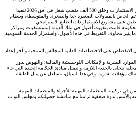
وبعد، مرور أزيد من سنة نصف على التزام السيد رئيس الحكومة أمام نواب الأمة بوضع تعاقد وطني للاستثمار بهدف تعبئة 550 مليار درهم من الاستثمارات وخلق 500 ألف منصب شغل في أفق 2026 تنفيذا
لدعم الخاص بالمقاولات الصغيرة جدا والصغرى والمتوسطة، وبنظام
بق على مشاريع الاستثمار ذات الطابع الاستراتيجي.
 (2022 و2023)، علما بأن الحكومة قامت بتفويت أصول في ملك الدولة (مستشفيات ومراكز
مويلات المبتكرة، وهو ما يثير مخاوف التفريط في هذه الأصول، واستمرار الخدمة العمومية
ل الانقضاض على الاختصاصات الذاتية للمجالس المنتخبة وتأخر إعداد
لموارد البشرية والإمكانات اللوجيستية والمالية؛ والنهوض بدور
لية تتحلى بالجدية اللازمة و تتمثل مبادئ الحكامة الجيدة التي جاء
ا وأن هناك مؤهلات بشرية. وفي هذا السياق، نتساءل عن مآل الطبقة
في تركيبته المنظمات المهنية للأجراء والمنظمات المهنية
ه بالأمس ندوة صحفية تزامنا مع مناقشة حصيلتكم بمجلس النواب