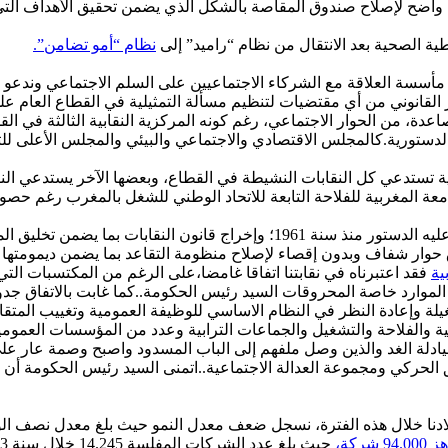
واضح لإصلاح صندوق المقاصة بالشكل الذي يضمن تحقيق الأهداف التي أ
ية الصحية بعد الانتقال من نظام “راميد” إلى
نظام “أمو تضامن”.
ة مأسسة العلاقة مع الشركاء الاجتماعيين على السلم الاجتماعي وندعو 
القانوني من أي مقتضيات لتنظيم مسألة التمثيلية في القطاع العام 
لصاعدة، من الحوار الاجتماعي، رغم كونه المركزية النقابية الثالثة في
ستورية.كالمجلس الاقتصادي والاجتماعي والبيئي والمجلس الأعلى للتربي
ولهذا، ندعو إلى التسريع بإخراج القانون التنظيمي للإضراب الذي نص عليه الدستور
طلاق حوار شفاف وبدون إقصاء لإصلاح منظومة التقاعد بما يضمن ديمومته
ية
فقد اعتبرناه في نقابتنا اتفاقا غامضا،على الرغم من المكتسبات الت
 الموارد خاصة المحروقات السيد رئيس الحكومة..كما غابت بالاتفاق جدول
للشغيلة وإعادة النظر في النظام الاساسي للوظيفة العمومية وتغييب الم
لية والفلاحة والتشغيل والجماعات الترابية وعدد من المؤسسات العمو
صيادلة الغد والذين وصل ملفهم إلى الباب المسدود واصبح وصمة عار 
ق الحركي ومجموعة العدالة الاجتماعية..اتمنى السيد رئيس الحكومة أن
نسجل ضعف معدل النمو حيث بلغ معدل نصف الولاية 2,8% بعدما وعدت الحكومة في برنامجها بإيصاله إل
كة،