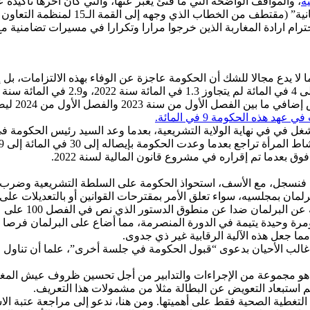
ة
، والمواقف الواضحة التي ما فتئ يعبر عنها، والتي كان آخرها تأكيد
الأبي يعيش أوضاعا بالغة الخطورة، يشكل 
ام ارادة المغاربة الذين خرجوا مرارا وتكرارا في مسيرات تضامنية م
ا لا يدع مجالا للشك أن الحكومة عاجزة عن الوفاء بهذه الالتزامات، ب
20، و
 هذه الحكومة 9 في المائة.
في نهاية الولاية التشريعية، بعدما وعد السيد رئيس الحكومة في حم
، فنسجل، مع الأسف، استحواذ الحكومة على السلطة التشريعية وضرب م
ان بمجلسيه، سواء تعلق الأمر بمقترحات القوانين أو بالتعديلات على 
وبخصوص مراقبة ع
مرة وحيدة يتيمة في الدورة المنصرمة، مما أضاع على البرلمان فرصا مه
مما جعل هذه الآلية الرقابية غير ذي جدوى.
 غالب الأحيان بدعوى “قبول الحكومة في جلسة أخرى”، علما أن تناول 
هو مجموعة من الإجراءات والتدابير من أجل تحسين ظروف عيش المغاربة. 
 استبعاد التعويض عن البطالة مثلا من مشمولات هذا التعريف.
 في التغطية الصحية فقط على أهميتها. ومن هنا، ندعو إلى مراجعة عتبة