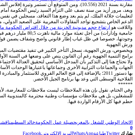
مقارنة بسنة 2021 (10.556). ومن المتوقع أن تستمر وتيرة إفلاس الشركات في الارتفاع لتصل 14.600 نهاية سنة 2024.
لتعليمات جلالة الملك، لم يتم بعد وضع هذا التعاقد، مسجلين في نفس
الدعم الخاص بتشجيع تواجد المقاولات المغربية على الصعيد الدولي، 
واللافت هو
ارتفاع حجم مديونية الخزينة من خلال اقتراض الحكومة ما يناهز 140 ملي
جامعية وإدارات) من
وجودتها، خصوصا في ظل غياب إطار قانوني واضح وشفاف يضمن قواعد 
ورش الجهوية
وبخصوص، ورش الجهوية، نسجل التأخر الكبير في تنفيذ مقتضيات الميثاق
برامج التنمية الجهوية رغم أن القانون ينص على وضعها في السنة الأول
ولا نحتاج هنا إلى التذكير بأن المدخل الأساسي لتحقيق العدالة الاجتما
الجهات والجماعات الترابية الأخرى وجماعاتها باعتبارها الوحدات الأسا
بها دستور 2011؛ بالإضافة إلى فتح العالم القروي للاستثم
الفلاحية الوسطى التي وعد بها برنامج الجيل الأخضر.
******
وفي الختام، نقول بإن هذه الملاحظات ليست ملاحظات للمعارضة، لأن 
للمشغلين، بل هي ملاحظات مؤسسات وطنية محترمة كالمندوبية السام
حطم فيها كل الأرقام الواردة فيها.
الاتحاد الوطني للشغل بالمغرب
حصيلة عمل الحكومة
خالد السطي
مناقشة
0
شارك
Twitter
طباعة
WhatsApp
البريد الإلكتروني
Facebook