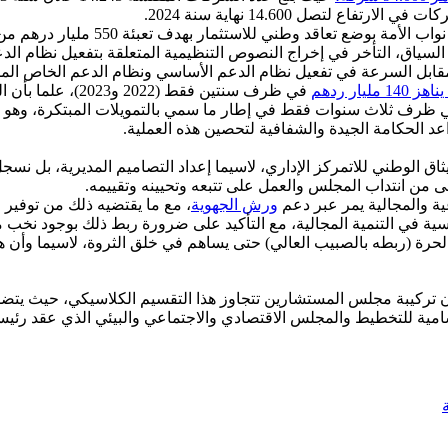
 السياق، التأخر في إخراج النصوص التنظيمية المتعلقة بتفعيل نظام ا
مقابل السرعة في تفعيل نظام الدعم الأساسي ونظام الدعم الخاص المط
ار ردهم
في ظرف سنتين فقط
 أجل تعبئة موارد مالية ناهزت 80,5 مليار درهم في ظرف ثلاث سنوات فقط في إطار ما سمي بالت
الحكامة الجيدة والشفافية لتحصين هذه العملية.
 الوطني للاتمركز الإداري، لاسيما إعداد التصاميم المديرية، بل نسج
ى من انتداب المجلس والعمل على تتبعه وتحيينه وتقييمه.
عية والمجالية يمر عبر دعم
ورش الجهوية
، مع ما يقتضيه ذلك من توفير ا
سية في التنمية المجالية، مع التأكيد على ضرورة ربط ذلك بوجود نخب مح
ار والمبادرة الحرة (ربطه بالصبيب العالي) حتى يساهم في خلق الثروة، لاسيم
تركيبة مجلس المستشارين تتجاوز هذا التقسيم الكلاسيكي، حيث يتضمن 
ية للتخطيط والمجلس الاقتصادي والاجتماعي والبيئي الذي عقد رئيس