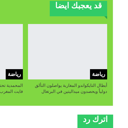
قد يعجبك ايضا
رياضة
رياضة
أبطال التايكواندو المغاربة يواصلون التألق
المحمدية تحت
دولياً ويحصدون ميداليتين في البرتغال
فايت المغرب»
اترك رد