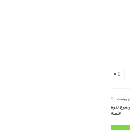
0
دم بوست
موضوع ندوة
علمية