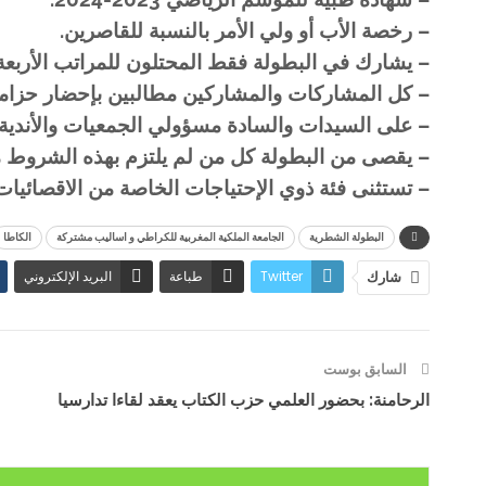
– رخصة الأب أو ولي الأمر بالنسبة للقاصرين.
– يشارك في البطولة فقط المحتلون للمراتب الأربعة ج
– كل المشاركات والمشاركين مطالبين بإحضار حزامين
– على السيدات والسادة مسؤولي الجمعيات والأندية ا
– يقصى من البطولة كل من لم يلتزم بهذه الشروط مع ت
– تستثنى فئة ذوي الإحتياجات الخاصة من الاقصائيات 
البطولة الشطرية
الجامعة الملكية المغربية للكراطي و اساليب مشتركة
الكاطا
Twitter
طباعة
البريد الإلكتروني
شارك
السابق بوست
الرحامنة: بحضور العلمي حزب الكتاب يعقد لقاءا تدارسيا