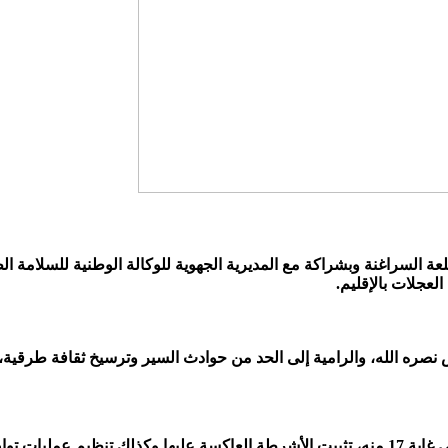
قلعة السراغنة وبشراكة مع المديرية الجهوية للوكالة الوطنية للسلا
العجلات بالإقليم.
دس نصره الله، والرامية إلى الحد من حوادث السير وترسيخ ثقافة طرق
حيث عرفت هذه الحملةالتحسيسية التي امتدت من 11 دجنبر 2023 إلى غاية 17 منه، تثبيت الأشرطة الع