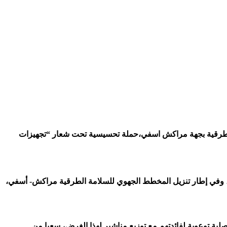
مة الطرقية بجهة مراكش اسفي،حملة تحسيسية تحت شعار “تجهيزات
ية، وفي إطار تنزيل المخطط الجهوي للسلامة الطرقية مراكش- أسفي،
اكسة عليها وكذلك تنظيم عمليات تواصلية توعوية لفائدتهم مع توزيع مناشير لهذا الغرض، سعيا من