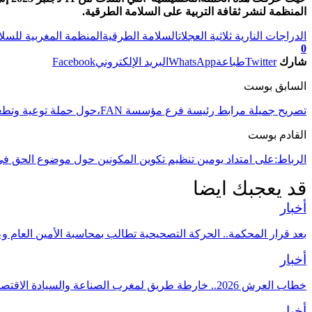
المنظمة لنشر ثقافة التربية على السلامة الطرقية.
الدراجات النارية ثلاثية العجلات
السلامة الطرقية
المنظمة المغربية للسل
0
شارك
Twitter
طباعة
WhatsApp
البريد الإلكتروني
Facebook
السابق بوست
تصريح جميلة مرابط رئيسة فرع مؤسسة FAN،حول حملة توعية وتطعيم ضد داء الكلاب بالمنطقة
القادم بوست
الرباط:على امتداد يومين تنظيم تكوين المكونين حول موضوع الحق 
قد يعجبك ايضا
أخبار
بعد قرار المحكمة.. الحركة التصحيحية تطالب بمحاسبة الأمين العام و
أخبار
خطاب العرش 2026.. خارطة طريق لمغرب الصناعة والسيادة الاقتصادية
أخبار