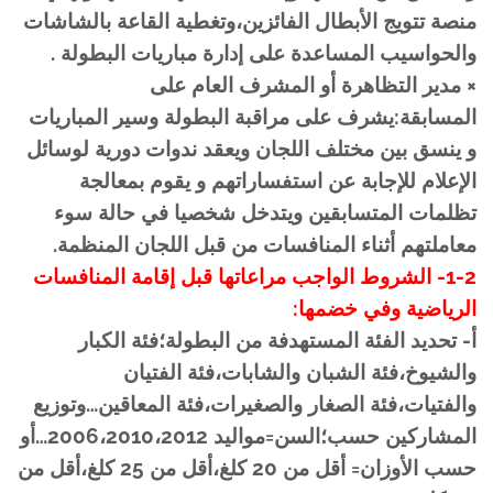
منصة تتويج الأبطال الفائزين،وتغطية القاعة بالشاشات
والحواسيب المساعدة على إدارة مباريات البطولة .
× مدير التظاهرة أو المشرف العام على
المسابقة:يشرف على مراقبة البطولة وسير المباريات
و ينسق بين مختلف اللجان ويعقد ندوات دورية لوسائل
الإعلام للإجابة عن استفساراتهم و يقوم بمعالجة
تظلمات المتسابقين ويتدخل شخصيا في حالة سوء
معاملتهم أثناء المنافسات من قبل اللجان المنظمة.
1-2- الشروط الواجب مراعاتها قبل إقامة المنافسات
الرياضية وفي خضمها:
أ- تحديد الفئة المستهدفة من البطولة؛فئة الكبار
والشيوخ،فئة الشبان والشابات،فئة الفتيان
والفتيات،فئة الصغار والصغيرات،فئة المعاقين…وتوزيع
المشاركين حسب؛السن=مواليد 2006،2010،2012…أو
حسب الأوزان= أقل من 20 كلغ،أقل من 25 كلغ،أقل من