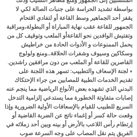
المنتسبين إلى الجمهور ومنع مظاهر التسيب وذلك
بواسطة تشديد الحراسة على جنبات الصالة لكي لا
يقفز أحد الجماهير وسط القاعة أو لتفادي اقتحام
الجمهور للقاعة عقب نهاية المباراة أو البطولة،ومراقبة
وتفتيش الوافدين نحو القاعةأو الملعب وتوقيف كل من
يحمل الممنوعات و الأدوات الحادة من خراطيش
وسكاكين وسيوف وشفرات الحلاقة…ومنع ولولوج
القاصرين للقاعة أو الملعب من دون مرافقين راشدين.
× لجنة الإسعاف والتطبيب: تسهر هذه اللجنة على
تقديم الخدمات الطبية للمصابين من جراء الإحتكاك
البدني الذي تشهده بعض الأنواع الرياضية مما ينجم عنه
إصابات متفاوتة الخطورة مما يستدعي إلزامية التدخل
السريع للطبيب للقيام بالإسعافات الأولية الضرورية وإذا
وقعت حالة كسر أو إغماء ناتج عن الضربة القاضية أو
إرتطام رأس اللاعب بالأرض أو بينه وبين أحد زملائه في
الفريق يتم نقل المصاب على وجه السرعة صوب