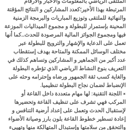
الملتقى الرياضي بالمعلومات والأخبار والأرقام
المرتبطة بهذا الأخير؛كعدد المشاركين و النتائج المؤقتة
والنهائية للملتقى وتوزيع المباريات والبرمجة الزمنية
المحينة بإستمرار للبطولة و مجموع الميداليات الموزعة
فيها ومجموع الجوائز المالية المرصودة للحدث…كما أنها
تعمل على الدعاية والإشهار والترويج للبطولة عبر
مختلف الوسائل الممكنة والمتاحة بهدف إستقطاب
عدد أكبر من الجماهير و المشاركين وتساهم كذلك في
التعريف بنوع النشاط الرياضي الذي تؤطره البطولة
والغاية كسب ثقة الجمهور ورضاه وإحترامه وحثه على
الإنضباط لضمان نجاح البطولة تنظيميا.
× اللجنة التقنية: لها مهام متعددة داخل القاعة أو
المركب فهي تشرف على تنظيف القاعة وتحضيرها
لإستقبال الحدث وتعمل على إعداد أرضية التنافس و
إعادة تسطير خطوط القاعة بلون بارز وصيانة الأضواء
والتحقق من سلامتها وإستبدال المتهالكة منها وتهييء