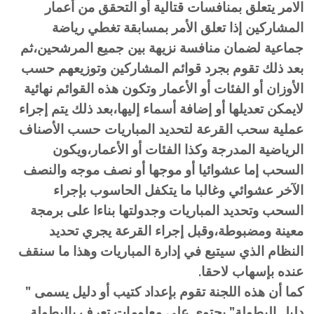
الامر يتعلق بمنافسات قتالية أو التحقق من أعمار
المشاركين إذا تعلق الأمر بمسابقة تغطي رياضة
جماعية لضمان منافسة نزيهة بين جميع المرشحين،ثم
بعد ذلك تقوم بجرد قوائم المشاركين وتوزيعهم حسب
الأوزان أو الفئات أو الأعمار وتكون هذه القوائم نهائية
لايمكن تعديلها أو إضافة أسماء إليها،بعد ذلك يتم إجراء
عملية سحب القرعة لتحديد المباريات حسب الأصناف
الرياضية المدرجة وكذا الفئات أو الأعمار،ويكون
السحب إما عشوائيا أو موجها أو نصف موجه والنصف
الآخر عشوائي وغالبا ما يتكفل الحاسوب بإجراء
السحب وتحديد المباريات وجدولتها بناءا على برمجة
معينة ومضبوطة،وقبل إجراء القرعة يجري تحديد
النظام الذي سيتبع في إدارة المباريات وهذا ما سنقف
عنده بإسهاب لاحقا.
كما أن هذه اللجنة تقوم بإعداد كتيب أو دليل يسمى ”
دليل البطولة” يحتوي على معلومات تعرف بالبطولة