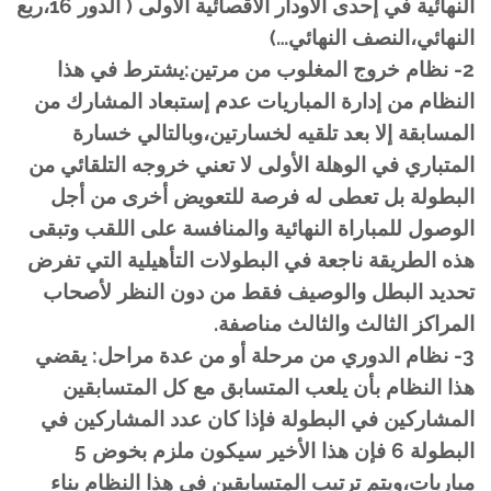
النهائية في إحدى الأودار الاقصائية الأولى ( الدور 16،ربع
النهائي،النصف النهائي…)
2- نظام خروج المغلوب من مرتين:يشترط في هذا
النظام من إدارة المباريات عدم إستبعاد المشارك من
المسابقة إلا بعد تلقيه لخسارتين،وبالتالي خسارة
المتباري في الوهلة الأولى لا تعني خروجه التلقائي من
البطولة بل تعطى له فرصة للتعويض أخرى من أجل
الوصول للمباراة النهائية والمنافسة على اللقب وتبقى
هذه الطريقة ناجعة في البطولات التأهيلية التي تفرض
تحديد البطل والوصيف فقط من دون النظر لأصحاب
المراكز الثالث والثالث مناصفة.
3- نظام الدوري من مرحلة أو من عدة مراحل: يقضي
هذا النظام بأن يلعب المتسابق مع كل المتسابقين
المشاركين في البطولة فإذا كان عدد المشاركين في
البطولة 6 فإن هذا الأخير سيكون ملزم بخوض 5
مباريات،ويتم ترتيب المتسابقين في هذا النظام بناء