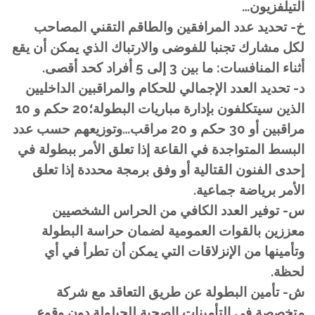
التيلفزيون…
خ- تحديد عدد المرافقين والطاقم التقني المصاحب
لكل مشارك تجنبا للفوضى والارتباك الذي يمكن أن يقع
أثناء المنافسات: ما بين 3 إلى 5 أفراد كحد أقصى.
د- تحديد العدد الإجمالي للحكام والمراقبين الداخليين
الذين سيتكلفون بإدارة مباريات البطولة؛20 حكم و 10
مراقبين أو 30 حكم و 20 مراقب…وتوزيعهم حسب عدد
البسط المتواجدة في القاعة إذا تعلق الأمر ببطولة في
إحدى الفنون القتالية أو وفق برمجة محددة إذا تعلق
الأمر برياضة جماعية.
س- توفير العدد الكافي من الحراس الشخصيين
معززين بالقوات العمومية لضمان حراسة البطولة
وتأمينها من الإنزلاقات التي يمكن أن تطرأ في أي
لحظة.
ش- تأمين البطولة عن طريق التعاقد مع شركة
متخصصة في التأمينات الصحية للحيلولة دون وقوع