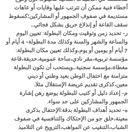
أخطاء فنية ممكن أن تترتب عليها وفايات أو عاهات
مستديمة في صفوف الجمهور أو المشاركين؛كسقوط
سقف القاعة أو إنذلاع حريق بشكل فجائي…
ر- تحديد زمن وتوقيت ومكان البطولة: تعيين اليوم
والساعة والشهر والسنة وكذلك مدة البطولة= 4 أيام أو
7 أيام أو يومين أو يوم،وكذلك تعيين مكان البطولة:
مؤسسة تربوية،مقر نادي،ساحة عمومية،حديقة،قاعة
مغطاة،مؤسسة سجنية…ويستحب أن تكون البطولة
متزامنة مع احتفال الوطن بعيد وطني أو ديني
معين،كذكرى تقديم عريضة الإستقلال مثلا.
م- إعداد دليل أو كتيب للبطولة يوضع رهن إشارة
الجمهور والمشاركين على حد سواء.
ه- تحديد أهداف البطولة بدقة:الإحتفال بذكرى
معينة،خلق جو من الإحتكاك والتنافسية في صفوف
الشباب،التنقيب عن المواهب،الترويح عن التلاميذ