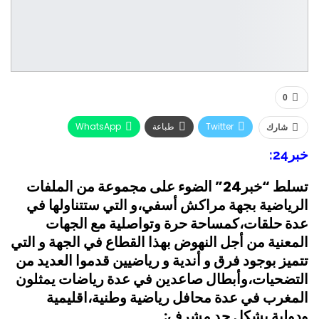
0
Twitter
طباعة
WhatsApp
شارك
البريد الإلكتروني
Facebook
خبر24
:
تسلط “خبر24” الضوء على مجموعة من الملفات
الرياضية بجهة مراكش أسفي،و التي ستتناولها في
عدة حلقات،كمساحة حرة وتواصلية مع الجهات
المعنية من أجل النهوض بهذا القطاع في الجهة و التي
تتميز بوجود فرق و أندية و رياضيين قدموا العديد من
التضحيات،وأبطال صاعدين في عدة رياضات يمثلون
المغرب في عدة محافل رياضية وطنية،اقليمية
ودولية بشكل جد مشرف
: