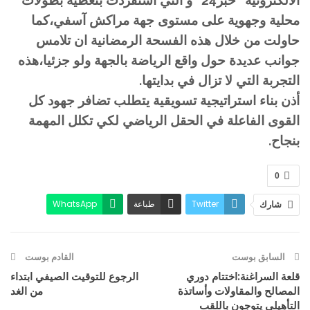
الالكترونية “خبر24” و التي استفردت بتغطية بطولات
محلية وجهوية على مستوى جهة مراكش آسفي،كما
حاولت من خلال هذه الفسحة الرمضانية ان تلامس
جوانب عديدة حول واقع الرياضة بالجهة ولو جزئيا،هذه
التجربة التي لا تزال في بدايتها.
أذن بناء استراتيجية تسويقية يتطلب تضافر جهود كل
القوى الفاعلة في الحقل الرياضي لكي تكلل المهمة
بنجاح.
0
Twitter
طباعة
WhatsApp
شارك
البريد الإلكتروني
Facebook
السابق بوست
القادم بوست
قلعة السراغنة:اختتام دوري
الرجوع للتوقيت الصيفي ابتداء
المصالح والمقاولات وأساتذة
من الغد
التأهيلي يتوجون باللقب