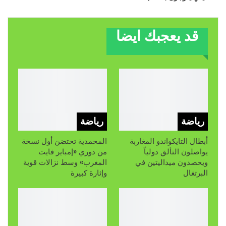
قد يعجبك ايضا
رياضة
رياضة
أبطال التايكواندو المغاربة
المحمدية تحتضن أول نسخة
يواصلون التألق دولياً
من دوري «إمباير فايت
ويحصدون ميداليتين في
المغرب» وسط نزالات قوية
البرتغال
وإثارة كبيرة