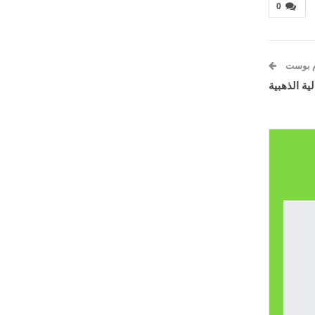
0
م بوست
ة الذهبية