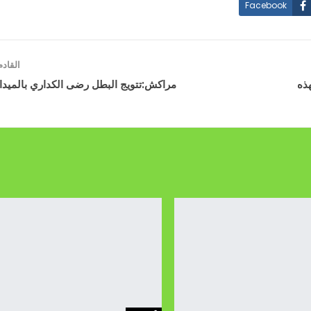
Facebook
القاد
ذه
مراكش:تتويج البطل رضى الكداري بالميدالي