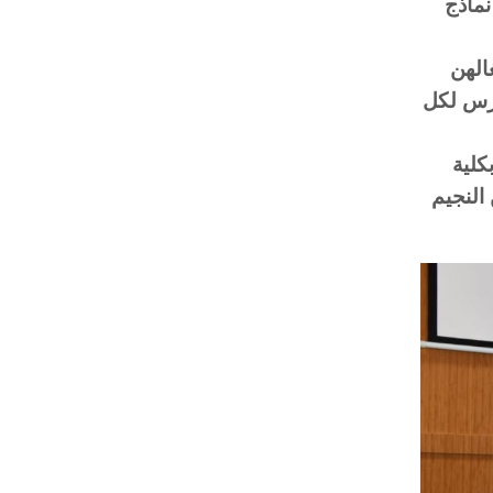
نماذج
الهن
ارس لكل
كلية
النجيم