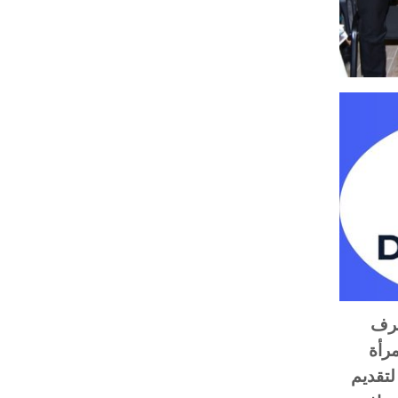
طرف
رأة
لتقديم