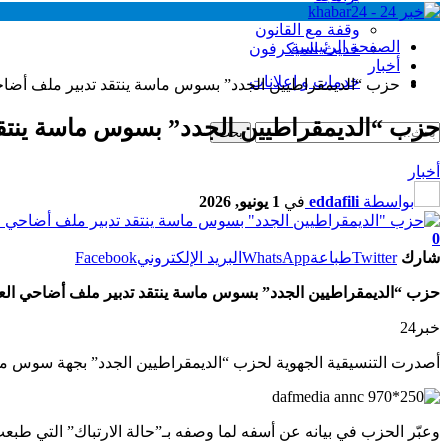
وقفة مع القانون
الصفحة الرئيسية
حديث الميكرفون
أخبار
خدمات و إعلانات
حزب “الديمقراطيين الجدد” بسوس ماسة ينتقد تدبير ملف أضاح
حزب “الديمقراطيين الجدد” بسوس ماسة ينتقد
أخبار
بواسطة
eddafili
في
1 يونيو, 2026
0
شارك
Twitter
طباعة
WhatsApp
البريد الإلكتروني
Facebook
حزب “الديمقراطيين الجدد” بسوس ماسة ينتقد تدبير ملف أضاحي العي
خبر24
أصدرت التنسيقية الجهوية لحزب “الديمقراطيين الجدد” بجهة سوس ماسة 
وعبّر الحزب في بيانه عن أسفه لما وصفه بـ”حالة الارتباك” التي طبع