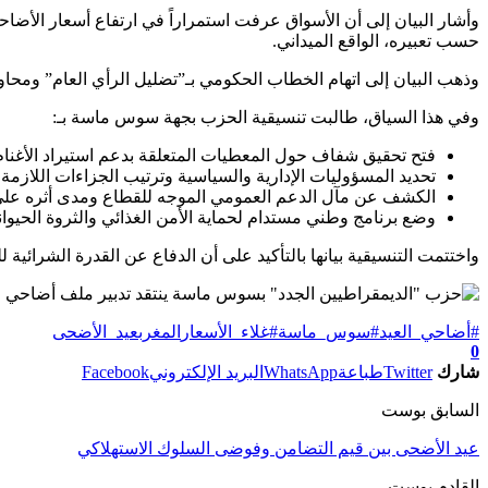
وأشار البيان إلى أن الأسواق عرفت استمراراً في ارتفاع أسعار الأض
حسب تعبيره، الواقع الميداني.
وذهب البيان إلى اتهام الخطاب الحكومي بـ”تضليل الرأي العام” ومحاو
وفي هذا السياق، طالبت تنسيقية الحزب بجهة سوس ماسة بـ:
فتح تحقيق شفاف حول المعطيات المتعلقة بدعم استيراد الأغنام 
تحديد المسؤوليات الإدارية والسياسية وترتيب الجزاءات اللازمة.
الكشف عن مآل الدعم العمومي الموجه للقطاع ومدى أثره على 
وضع برنامج وطني مستدام لحماية الأمن الغذائي والثروة الحيواني
واختتمت التنسيقية بيانها بالتأكيد على أن الدفاع عن القدرة الشرائية
#أضاحي_العيد
#سوس_ماسة
#غلاء_الأسعار
المغرب
عيد_الأضحى
0
شارك
Twitter
طباعة
WhatsApp
البريد الإلكتروني
Facebook
السابق بوست
عيد الأضحى بين قيم التضامن وفوضى السلوك الاستهلاكي
القادم بوست