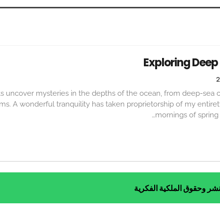
Exploring Deep
ts uncover mysteries in the depths of the ocean, from deep-sea 
ems.
A wonderful tranquility has taken proprietorship of my entiret
…
mornings of spring
نشر وحقوق الملكية الفكرية