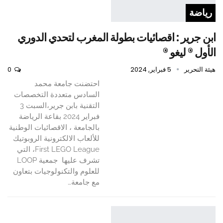
رياضة
ابن جرير : اقصائيات بطولة المغرب لتحدي الدوري
الأول ® ليغو ®
هيئة التحرير
5 فبراير, 2024
0
احتضنت جامعة محمد
السادس متعددة التخصصات
التقنية بابن جرير،السبت 3
فبراير 2024 بقاعة الرياضة
بالجامعة ، الاقصائيات الوطنية
للألعاب الالكترونية الروبوتيك
First LEGO League، التي
تشرف عليها جمعية LOOP
للعلوم والتكنولوجيات بتعاون
مع جامعة…