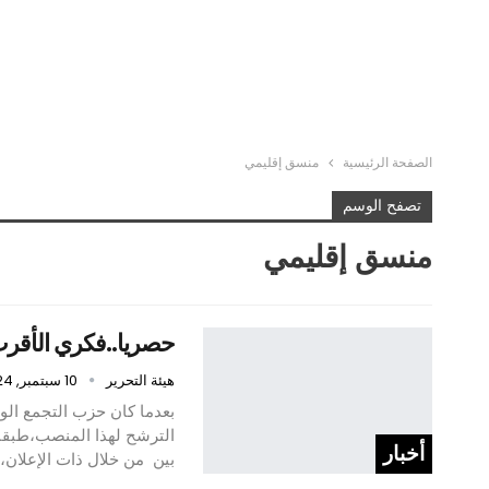
الصفحة الرئيسية
منسق إقليمي
تصفح الوسم
منسق إقليمي
حصريا..فكري الأقرب 
هيئة التحرير
10 سبتمبر, 2024
بعدما كان حزب التجمع الو
الترشح لهذا المنصب،طبقا 
أخبار
بين من خلال ذات الإعلان،أ