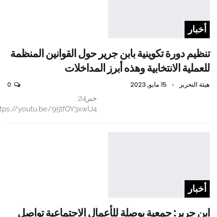
أخبار
تنظيم دورة تكوينية بابن جرير حول القوانين المنظمة
للعملية الانتخابية وهذه أبرز المداخلات
هيئة التحرير
15 مايو, 2023
0
خبر24:
ttps://youtu.be/95tfOY3xwU4
أخبار
ابن جرير: جمعية بوصلة للأعمال الاجتماعية تواصل