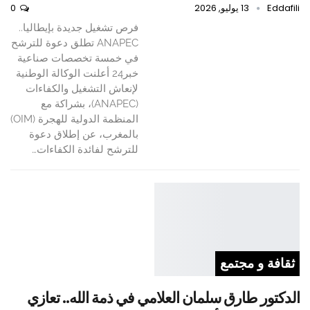
Eddafili
13 يوليو, 2026
0
فرص تشغيل جديدة بإيطاليا..
ANAPEC تطلق دعوة للترشح
في خمسة تخصصات صناعية
خبر24 أعلنت الوكالة الوطنية
لإنعاش التشغيل والكفاءات
(ANAPEC)، بشراكة مع
المنظمة الدولية للهجرة (OIM)
بالمغرب، عن إطلاق دعوة
للترشح لفائدة الكفاءات…
ثقافة و مجتمع
الدكتور طارق سلمان العلامي في ذمة الله.. تعازي