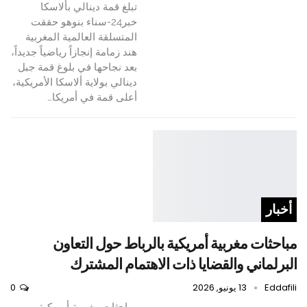
تبلغ قمة دينالي بألاسكا
خبر24-سناء بنوهو حققت
المتسلقة العالمية المغربية
هند زمامة إنجازاً رياضياً جديداً،
بعد نجاحها في بلوغ قمة جبل
دينالي بولاية ألاسكا الأمريكية،
أعلى قمة في أمريكا…
أخبار
مباحثات مغربية أمريكية بالرباط حول التعاون
البرلماني والقضايا ذات الاهتمام المشترك
Eddafili
13 يونيو, 2026
0