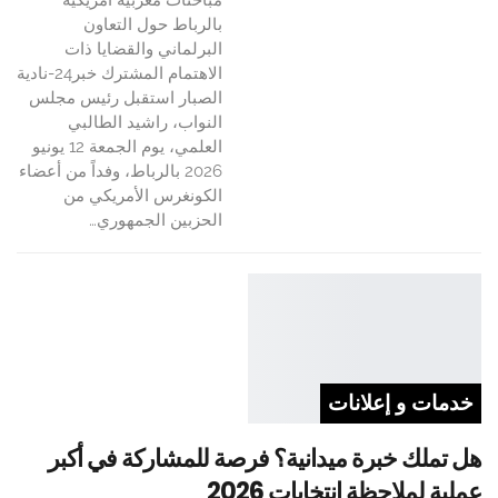
مباحثات مغربية أمريكية
بالرباط حول التعاون
البرلماني والقضايا ذات
الاهتمام المشترك خبر24-نادية
الصبار استقبل رئيس مجلس
النواب، راشيد الطالبي
العلمي، يوم الجمعة 12 يونيو
2026 بالرباط، وفداً من أعضاء
الكونغرس الأمريكي من
الحزبين الجمهوري…
خدمات و إعلانات
هل تملك خبرة ميدانية؟ فرصة للمشاركة في أكبر
عملية لملاحظة انتخابات 2026