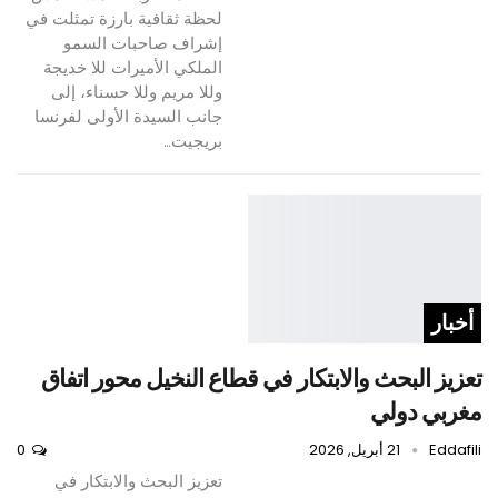
لحظة ثقافية بارزة تمثلت في
إشراف صاحبات السمو
الملكي الأميرات للا خديجة
وللا مريم وللا حسناء، إلى
جانب السيدة الأولى لفرنسا
بريجيت…
أخبار
تعزيز البحث والابتكار في قطاع النخيل محور اتفاق
مغربي دولي
Eddafili
21 أبريل, 2026
0
تعزيز البحث والابتكار في