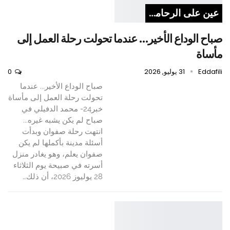
عين على الرحامنة
صباح الوداع الأخير… عندما تحولت رحلة العمل إلى
مأساة
Eddafili
31 يوليو, 2026
0
صباح الوداع الأخير... عندما
تحولت رحلة العمل إلى مأساة
خبر24- محمد الدفيلي في
صباح لم يكن يشبه غيره...
انتهت رحلة صفوان وبدأت
أسئلة مدينة بأكملها لم يكن
صفوان يعلم، وهو يغادر منزل
أسرته في صبيحة يوم الثلاثاء
28 يوليوز 2026، أن ذلك…