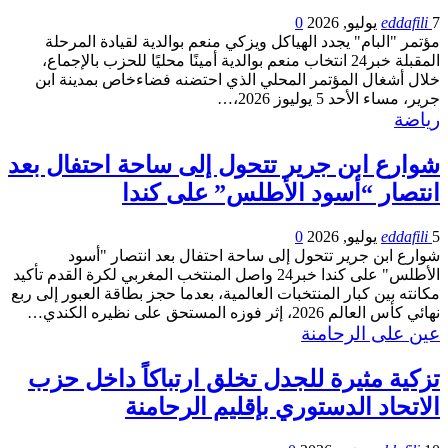
7 يوليو, 2026
eddafili
0
مؤتمر "البام" يجدد الهياكل ويزكي منعم بوالدية لقيادة المرحلة
المقبلة خبر24 انتخاب منعم بوالدية أمينًا محليًا للحزب بالإجماع،
خلال أشغال المؤتمر المحلي الذي احتضنه فضاءخاص بمدينة ابن
جرير، مساء الأحد 5 يوليوز 2026،…
رياضة
شوارع ابن جرير تتحول إلى ساحة احتفال بعد
انتصار “أسود الأطلس” على كندا
5 يوليو, 2026
eddafili
0
شوارع ابن جرير تتحول إلى ساحة احتفال بعد انتصار "أسود
الأطلس" على كندا خبر24 واصل المنتخب المغربي لكرة القدم تأكيد
مكانته بين كبار المنتخبات العالمية، بعدما حجز بطاقة العبور إلى ربع
نهائي كأس العالم 2026، إثر فوزه المستحق على نظيره الكندي…
عين على الرحامنة
تزكية مثيرة للجدل تخلق ارتباكاً داخل حزب
الاتحاد الدستوري بإقليم الرحامنة