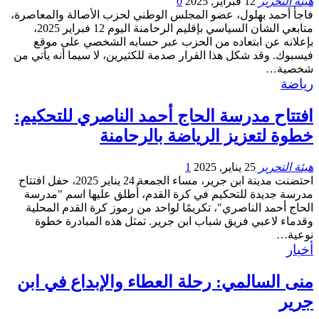
هيئة التحرير
12 فبراير, 2025
0
فاجأ أحمد بهلول، عضو المجلس الوطني لحزب الأصالة والمعاصرة،
متابعي الشأن السياسي بإقليم الرحامنة اليوم 12 فبراير 2025،
بإعلانه عن ابتعاده من الحزب عبر حسابه الشخصي على موقع
فيسبوك. وقد شكل هذا القرار صدمة للكثيرين، لا سيما أنه يأتي من
شخصية…
رياضة
افتتاح مدرسة الحاج أحمد الناصري للتحكيم:
خطوة لتعزيز الرياضة بالرحامنة
هيئة التحرير
25 يناير, 2025
1
احتضنت مدينة ابن جرير، مساء الجمعة 24 يناير 2025، حفل افتتاح
مدرسة جديدة للتحكيم في كرة القدم، أُطلق عليها اسم "مدرسة
الحاج أحمد الناصري"، تكريمًا لواحد من رموز كرة القدم المحلية
وقدماء لاعبي فريق شباب ابن جرير. تمثل هذه المبادرة خطوة
نوعية…
أخبار
منى السالمي: رحلة العطاء والإبداع في ابن
جرير