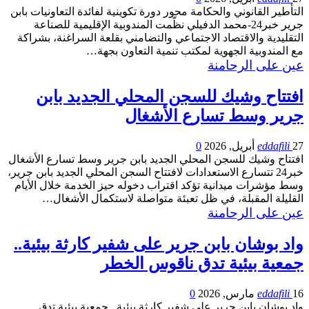
التأطير القانوني والحكامة محور دورة تكوينية لفائدة التعاونيات بابن
جرير خبر24-محمد الدفيلي نظّمت المندوبية الإقليمية للصناعة
التقليدية والاقتصاد الاجتماعي والتضامني بقلعة السراغنة، بشراكة
مع المندوبية الجهوية لمكتب تنمية التعاون بجهة…
عين على الرحامنة
افتتاح وشيك للسجن المحلي الجديد بابن
جرير وسط تسارع الأشغال
27 أبريل, 2026
eddafili
0
افتتاح وشيك للسجن المحلي الجديد بابن جرير وسط تسارع الأشغال
خبر24 تتسارع الاستعدادات لافتتاح السجن المحلي الجديد بابن جرير،
وسط مؤشرات ميدانية تؤكد اقتراب دخوله حيز الخدمة خلال الأيام
القليلة المقبلة، في ظل تعبئة متواصلة لاستكمال الأشغال…
عين على الرحامنة
واد بوشان بابن جرير على شفير كارثة بيئية..
جمعية بيئية تدق ناقوس الخطر
16 مارس, 2026
eddafili
0
واد بوشان بابن جرير على شفير كارثة بيئية.. جمعية بيئية تدق