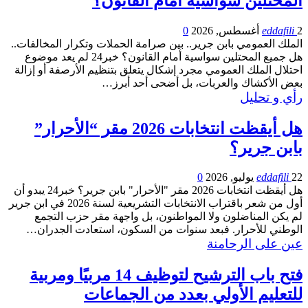
المحتلين سواسية أمام القانون؟
2 أغسطس, 2026
eddafili
0
الملك العمومي بابن جرير.. بين صرامة الحملات وتكرار المخالفات..
هل جميع المحتلين سواسية أمام القانون؟ خبر24 لم يعد موضوع
احتلال الملك العمومي مجرد إشكال يتعلق بتنظيم الأرصفة أو إزالة
بعض الأكشاك والعربات، بل أضحى أحد أبرز…
رأي و تحليل
هل أيقظت انتخابات 2026 مقر “الأحرار”
بابن جرير؟
22 يوليو, 2026
eddafili
0
هل أيقظت انتخابات 2026 مقر "الأحرار" بابن جرير؟ خبر24 يبدو أن
أول من شعر باقتراب الانتخابات التشريعية لسنة 2026 في ابن جرير
لم يكن المناضلون ولا المواطنون، بل واجهة مقر حزب التجمع
الوطني للأحرار. فبعد سنوات من السكون، استعادت الجدران…
عين على الرحامنة
فتح باب الترشيح لتوظيف 14 مربيًا ومربية
للتعليم الأولي بعدد من الجماعات