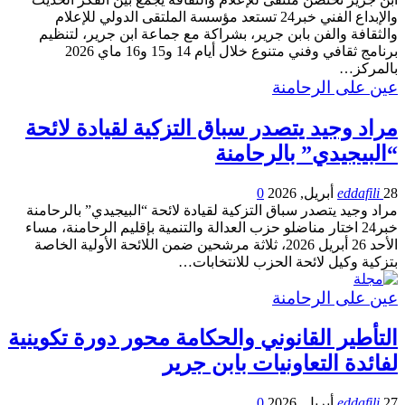
والإبداع الفني خبر24 تستعد مؤسسة الملتقى الدولي للإعلام
والثقافة والفن بابن جرير، بشراكة مع جماعة ابن جرير، لتنظيم
برنامج ثقافي وفني متنوع خلال أيام 14 و15 و16 ماي 2026
بالمركز…
عين على الرحامنة
مراد وجيد يتصدر سباق التزكية لقيادة لائحة
“البيجيدي” بالرحامنة
28 أبريل, 2026
eddafili
0
مراد وجيد يتصدر سباق التزكية لقيادة لائحة “البيجيدي” بالرحامنة
خبر24 اختار مناضلو حزب العدالة والتنمية بإقليم الرحامنة، مساء
الأحد 26 أبريل 2026، ثلاثة مرشحين ضمن اللائحة الأولية الخاصة
بتزكية وكيل لائحة الحزب للانتخابات…
عين على الرحامنة
التأطير القانوني والحكامة محور دورة تكوينية
لفائدة التعاونيات بابن جرير
27 أبريل, 2026
eddafili
0