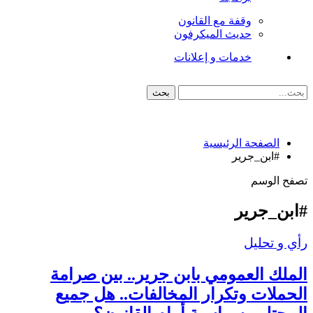
وقفة مع القانون
حديث الميكرفون
خدمات و إعلانات
الصفحة الرئيسية
#ابن_جرير
تصفح الوسم
#ابن_جرير
رأي و تحليل
الملك العمومي بابن جرير.. بين صرامة
الحملات وتكرار المخالفات.. هل جميع