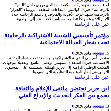
23 مايو, 2026
eddafili
0
لقاءات مغلقة وتحركات مكثفة.. ما الذي يجري داخل “البام”
بالرحامنة؟ خبر24 كواليس "اللقاءات المغلقة" لرؤساء "الجرار"
بالرحامنة يشهد حزب الأصالة والمعاصرة بإقليم الرحامنة خلال
الأيام الأخيرة حراكاً تنظيمياً وسياسياً لافتاً، أعاد إلى الواجهة…
عين على الرحامنة
مؤتمر تأسيسي للشبيبة الاشتراكية بالرحامنة
تحت شعار العدالة الاجتماعية
15 مايو, 2026
eddafili
0
مؤتمر تأسيسي للشبيبة الاشتراكية بالرحامنة تحت شعار العدالة
الاجتماعية خبر24 استعداداً للمؤتمر الوطني التاسع، وتفعيلاً لتوجهات
المكتب الوطني الرامية إلى تعزيز الهيكلة التنظيمية على المستوى
الترابي،في إطار الدينامية التنظيمية التي تشهدها…
عين على الرحامنة
ابن جرير تحتضن ملتقى للإعلام والثقافة
يجمع بين الفكر الحديث والإبداع الفني
13 مايو, 2026
eddafili
0
ابن جرير تحتضن ملتقى للإعلام والثقافة يجمع بين الفكر الحديث