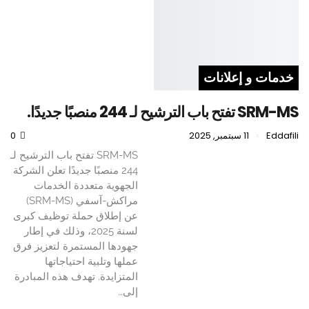
خدمات و إعلانات
SRM-MS تفتح باب الترشيح لـ 244 منصبًا جديدًا.
Eddafili
11 سبتمبر, 2025
0
SRM-MS تفتح باب الترشيح لـ
244 منصبًا جديدًا تعلن الشركة
الجهوية متعددة الخدمات
مراكش-آسفي (SRM-MS)
عن إطلاق حملة توظيف كبرى
لسنة 2025، وذلك في إطار
جهودها المستمرة لتعزيز فرق
عملها وتلبية احتياجاتها
المتزايدة. تهدف هذه المبادرة
إلى…