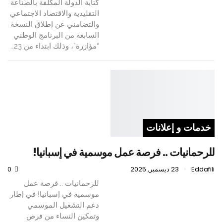
كتابة الدولة المكلفة بالصناعة
التقليدية والاقتصاد الاجتماعي
والتضامني عن إطلاق النسخة
السابعة من البرنامج الوطني
“مؤازرة”، وذلك ابتداء من 23…
خدمات و إعلانات
للرحمانيات .. فرصة عمل موسمية في إسبانيا!
Eddafili
23 ديسمبر, 2025
0
للرحمانيات .. فرصة عمل
موسمية في إسبانيا! في إطار
دعم التشغيل الموسمي
وتمكين النساء من فرص