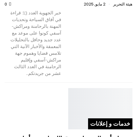
هيئة التحرير
2 مايو, 2025
0
خبر الجهوية العدد 13: قراءة
في آفاق السياحة وتحديات
المهنة بالرحامنة ومراكش-
آسفي كونوا على موعد مع
عدد جديد وحافل بالتحليلات
المعمقة والأخبار الآنية التي
تلامس قضايا وهموم جهة
مراكش-آسفي وإقليم
الرحامنة في العدد الثالث
عشر من جريدتكم…
خدمات و إعلانات