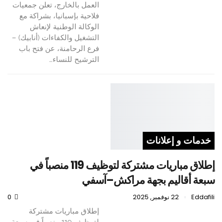
العمل بالخارج، تعلن جمعيات
فلاحية بإسبانيا، بشراكة مع
الوكالة الوطنية لإنعاش
التشغيل والكفاءات (أنابيك) –
فرع الرحامنة، عن فتح باب
الترشيح للنساء…
خدمات و إعلانات
إطلاق مباريات مشتركة لتوظيف 119 منصباً في
سبعة أقاليم بجهة مراكش–آسفي
Eddafili
22 نوفمبر, 2025
0
إطلاق مباريات مشتركة