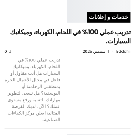
خدمات و إعلانات
تدريب عملي 100% في اللحام، الكهرباء، وميكانيك
السيارات.
Eddafili
11 سبتمبر, 2025
0
تدريب عملي 100% في
اللحام، الكهرباء، وميكانيك
السيارات هل أنت مقاول أو
فاعل في مجال الأعمال الحرة
بمنطقتي الرحامنة أو
اليوسفية؟ هل تسعى لتطوير
مهاراتك التقنية ورفع مستوى
عملك؟ الآن، لديك الفرصة
المثالية! يعلن مركز الكفاءات
الصناعية…