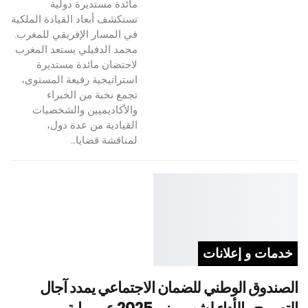
مائدة مستديرة دولية
تستكشف أبعاد القيادة الملكية
في المسار الإفريقي للمغرب.
محمد الدفيلي يستعد المغرب
لاحتضان مائدة مستديرة
استراتيجية رفيعة المستوى،
تجمع نخبة من الخبراء
والأكاديميين والشخصيات
القيادية من عدة دول،
لمناقشة قضايا…
خدمات و إعلانات
الصندوق الوطني للضمان الاجتماعي يمدد آجال