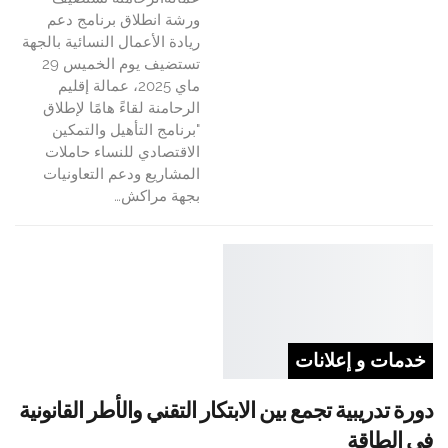
ورشة انطلاق برنامج دعم
ريادة الأعمال النسائية بالجهة
تستضيف يوم الخميس 29
ماي 2025، عمالة إقليم
الرحامنة لقاءً هامًا لإطلاق
"برنامج التأهيل والتمكين
الاقتصادي للنساء حاملات
المشاريع ودعم التعاونيات
بجهة مراكش…
خدمات و إعلانات
دورة تدريبية تجمع بين الابتكار التقني والأطر القانونية
في الطاقة