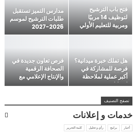
فتح باب الترشيح
مدارس التميز تستقبل
لتوظيف 14 مربيًا
طلبات الترشيح لموسم
ومربية للتعليم الأولي
2026-2027
بعدد من…
هل تملك خبرة ميدانية؟
فرص تعاون جديدة في
فرصة للمشاركة في
الصحافة الرقمية
أكبر عملية لملاحظة
والإنتاج الإعلامي مع
انتخابات…
DAFMEDIA
تصفح التصنيف
خدمات و إعلانات
أخبار
برامج
رأي و تحليل
كلمة التحرير