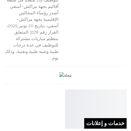
لتوظيف 119 منصباً في سبعة
أقاليم بجهة مراكش–آسفي
أصدر رؤساء المجالس
الإقليمية بجهة مراكش–
آسفي، بتاريخ 20 نونبر 2025،
القرار رقم 3178 المتعلق
بتنظيم مباريات مشتركة
للتوظيف في عدة درجات
طبية وشبه طبية وتقنية، وذلك
يوم…
خدمات و إعلانات