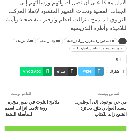
الأمل معلقًا على أن تصل أصواتهم ورسالتهم إلى
الجهات المعنية وتحدث التغيير المنشود لإنقاذ المركب
التربوي المندمج بانزالت لعظم وتوفير بيئة صحية وآمنة
لتلاميذه وأطره التدريسية.
#الصحفيون_الشباب_من_أجل_البيئة
#انزالت_لعظم
#مأساة_بيئية
#مؤسسة_محمد_السادس_لحماية_البيئة
0
Twitter
طباعة
WhatsApp
شارك
البريد الإلكتروني
Facebook
السابق بوست
القادم بوست
من حي بوعودة إلى أبوظبي..
ملامح التلوث في صور مؤثرة ..
سعيد العوادي يتوّج بجائزة
رؤية تلاميذ انزالت لعظم
الشيخ زايد للكتاب
للمأساة البيئية.