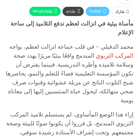
Twitter
طباعة
WhatsApp
شارك
البريد الإلكتروني
Facebook
مأساة بيئية في انزالت لعظم تدفع التلاميذ إلى ساحة
الإعلام
محمد الدفيلي –
في قلب جماعة انزالت لعظم، يواجه
المركب التربوي
المندمج واقعًا بيئيًا مريرًا يهدد صحة
وسلامة تلاميذه وأطره التدريسية. فبينما يفترض أن
تكون المؤسسة التعليمية فضاءً للتعلم والنمو، يحاصرها
شبح التلوث الناتج عن مزبلة عشوائية وقنوات صرف
صحي متهالكة، ليحول حياة المنتسبين إليها إلى معاناة
يومية.
إزاء هذا الوضع المأساوي، لم يستسلم تلاميذ المركب
التربوي المندمج، بل قرروا أن يكونوا صوتًا للبيئة وصحة
مجتمعهم. وتحت إشراف الأستاذة رشيدة سوفي،