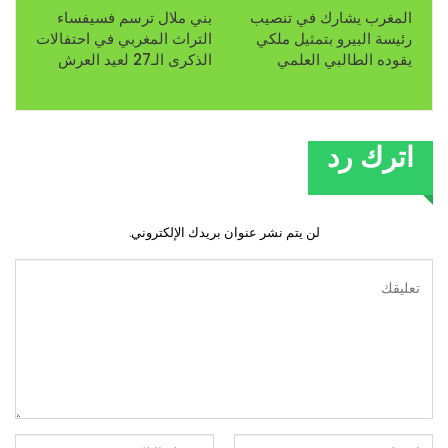
المغرب يشارك في تنصيب
بني ملال ترسم فسيفساء
رئيسة البيرو بتمثيل ملكي
التراث المغربي في احتفالات
يقوده الطالبي العلمي
الذكرى الـ27 لعيد العرش
اترك رد
لن يتم نشر عنوان بريدك الإلكتروني.