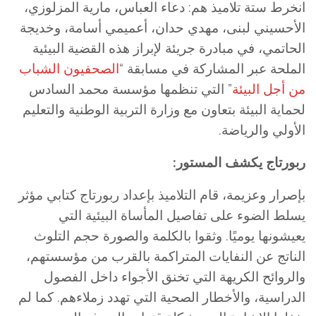
انخرط ستة تلاميذ هم: دعاء العباس، مارية المزلوزي،
الأحسيني لبنى، مهدي حدان، أعميمي أسامة، وخديجة
الحاتمي، في مبادرة جريئة لإبراز هذه القضية البيئية
الملحة عبر المشاركة في مسابقة “
الصحفيون الشباب
من أجل البيئة
” التي تنظمها مؤسسة محمد السادس
لحماية البيئة بتعاون مع وزارة التربية الوطنية والتعليم
الأولي والرياضة.
ربورتاج يكشف المستور:
بإصرار وعزيمة، قام التلاميذ بإعداد ربورتاج كتابي مؤثر
يسلط الضوء على تفاصيل المأساة البيئية التي
يعيشونها يوميًا. وثقوا بالكلمة والصورة حجم التلوث
الناتج عن النفايات المتراكمة بالقرب من مؤسستهم،
والروائح الكريهة التي تخنق الأجواء داخل الفصول
الدراسية، والأخطار الصحية التي تهدد زملاءهم. كما لم