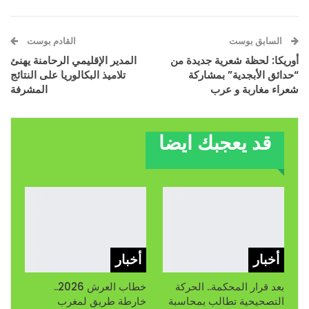
البريد الإلكتروني
Facebook
السابق بوست
القادم بوست
أوريكا: لحظة شعرية جديدة من
المدير الإقليمي الرحامنة يهنئ
“حدائق الأبجدية” بمشاركة
تلاميذ البكالوريا على النتائج
شعراء مغاربة و عرب
المشرفة
قد يعجبك ايضا
أخبار
أخبار
بعد قرار المحكمة.. الحركة
خطاب العرش 2026..
التصحيحية تطالب بمحاسبة
خارطة طريق لمغرب