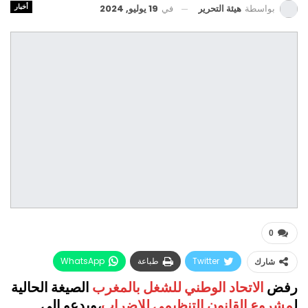
أخبار
في
19 يوليو, 2024
بواسطة
هيئة التحرير
0
Twitter
طباعة
WhatsApp
شارك
رفض
الاتحاد الوطني للشغل بالمغرب
الصيغة الحالية
البريد الإلكتروني
Facebook
ل
مشروع القانون التنظيمي للإضراب
،ويدعو إلى