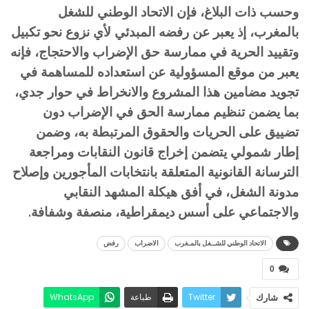
وحسب ذات البلاغ، فإن الاتحاد الوطني للشغل
بالمغرب، إذ يعبر عن رفضه المبدئي لأي نزوع نحو تكبيل
وتقييد الحرية في ممارسة حق الإضراب والاحتجاج، فإنه
يعبر من موقع المسؤولية عن استعداده للمساهمة في
تجويد مضامين هذا المشروع والانخراط في حوار جدي،
بما يضمن تنظيم ممارسة الحق في الإضراب دون
تضييق على الحريات والحقوق المرتبطة به، وضمن
إطار شمولي يتضمن إخراج قانون النقابات ومراجعة
الترسانة القانونية المتعلقة بانتخابات المأجورين وإصلاح
مدونة الشغل، في أفق هيكلة المشهد النقابي
والاجتماعي على أسس ديمقراطية، منصفة وشفافة.
الاتحاد الوطني للشــغل بالمـغرب
الاضراب
رفض
0
Twitter
طباعة
WhatsApp
شارك